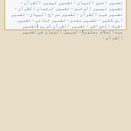
تفسیر احسن البیان
-
تفسیر تیسیر القرآن
-
تفسیر تیسیر الرحمٰن
-
تفسیر ترجمان القرآن
-
تفسیر فہم القرآن
-
تفسیر سراج البیان
-
تفسیر
ابن کثیر
-
تفسیر سعدی
-
تفسیر ثنائی
-
تفسیر
اشرف الحواشی
-
تفسیر القرآن کریم (تفسیر
عبدالسلام بھٹوی)
-
تسہیل البیان فی تفسیر
القرآن
-