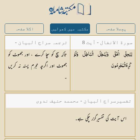
پچھلا صفحہ
مکتبہ میں کھولیں
اگلا صفحہ
سورة الانفال - آیت 8
ترجمہ سراج البیان -
تاکہ سچ کو سچا کرے ، اور جھوٹ کو
لِيُحِقَّ الْحَقَّ وَيُبْطِلَ الْبَاطِلَ وَلَوْ
مستفاد از ترجمتین
جھوٹ اور اگرچہ مجرم پسند نہ کریں
كَرِهَ
الْمُجْرِمُونَ
شاہ عبدالقادر دھلوی/
۔
شاہ رفیع الدین دھلوی
تفسیرسراج البیان - محممد حنیف ندوی
اس آیت کی تفسیرگزر چکی ہے۔