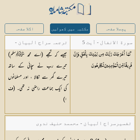
پچھلا صفحہ
مکتبہ میں کھولیں
اگلا صفحہ
سورة الانفال - آیت 5
ترجمہ سراج البیان -
جیسے کہ تجھے (اے محمد ﷺسلم)
كَمَا أَخْرَجَكَ رَبُّكَ مِن بَيْتِكَ بِالْحَقِّ وَإِنَّ
مستفاد از ترجمتین
تیرے رب نے سچائی کے ساتھ
فَرِيقًا مِّنَ الْمُؤْمِنِينَ
لَكَارِهُونَ
شاہ عبدالقادر دھلوی/
تیرے گھر سے نکالا ، اور مسلمانوں
شاہ رفیع الدین دھلوی
کی ایک جماعت راضی نہ تھی۔ (ف
)
١
تفسیرسراج البیان - محممد حنیف ندوی