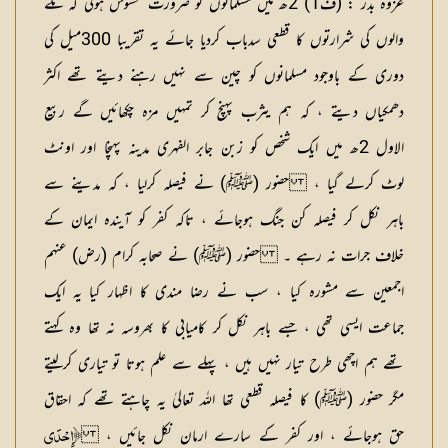
غزوہ بدر :
(
ف1
) 2ھ میں مسلمانوں کو ضرورت محسوس ہوئی کہ مکے
والوں کی شرارتوں کا قطعی سدباب کردیا جائے یہ تقریبا 300میل کی
دوری کے باوجود مسلمانوں کو چین سے نہیں رہنے دیتے تھے اکثر
دھمکیاں دیتے ، کہ ہم یثرب پہنچ کر تمہیں مزہ چکھائیں گے ربیع
الاول 2ھ میں ایک شخص کو زبن جابر الفہری مدینہ پہنچا اور اونٹ
لوٹ کرلے گیا ، حضور (ﷺ) نے فیصلہ کرلیا ، کہ مدینے سے
باہر نکل کر فیصلہ کن جنگ ہوجائے ، تاکہ کفر کو آیندہ ایمان کے
خلاف جرات نہ رہے ۔ حضور (ﷺ) نے صحابہ کرام (رض) عنہم
اجمعین سے مشورہ کیا ، سب نے رضا مندی کا اظہار کیا یہ ایک
جماعت ایسی تھی ، جسے باہر نکل کر کامیابی کا بھروسہ نہ تھا وہ کہتے
تھے ہم اچھی طرح تیار نہیں ہیں ، پہلے سے علم ہوتا تو تیاری کرلیتے
مگر حضور (ﷺ) کا فیصلہ قطعی تھا اللہ تعالیٰ یہ چاہتے تھے کہ احقاق
حق ہوجائے ، اور کفر کے سارے ارمان نکل جائیں ،
﴿إِحْدَى