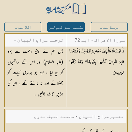
پچھلا صفحہ
مکتبہ میں کھولیں
اگلا صفحہ
سورة الاعراف - آیت 72
ترجمہ سراج البیان -
پس ہم نے اپنی رحمت سے ہود
فَأَنجَيْنَاهُ وَالَّذِينَ مَعَهُ بِرَحْمَةٍ مِّنَّا وَقَطَعْنَا
مستفاد از ترجمتین
(علیہ السلام) اور اس کے ساتھیوں
دَابِرَ الَّذِينَ كَذَّبُوا بِآيَاتِنَا ۖ وَمَا كَانُوا
شاہ عبدالقادر دھلوی/
کو بچا لیا ، اور جو ہماری آیات کو
مُؤْمِنِينَ
شاہ رفیع الدین دھلوی
جھٹلاتے اور نہ مانتے تھے ، ان کی
جڑیں کاٹ ڈالیں ۔
تفسیرسراج البیان - محممد حنیف ندوی