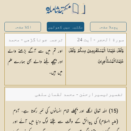
پچھلا صفحہ
مکتبہ میں کھولیں
اگلا صفحہ
سورة الحجر - آیت 24
ترجمہ جوناگڑھی - محمد
اور تم میں سے آگے بڑھنے والے
وَلَقَدْ عَلِمْنَا الْمُسْتَقْدِمِينَ مِنكُمْ وَلَقَدْ
جونا گڑھی
اور پیچھے ہٹنے والے بھی ہمارے علم
عَلِمْنَا
الْمُسْتَأْخِرِينَ
میں ہیں۔
تفسیرتیسیرارحمٰن - محمد لقمان سلفی
(
15
) اللہ تعالیٰ اگلے اور پچھلے تمام انسانوں کی خبر رکھتا ہے، آدم
(علیہ السلام) کی پیدائش کے وقت سے جتنے لوگ دنیا میں آئے اور