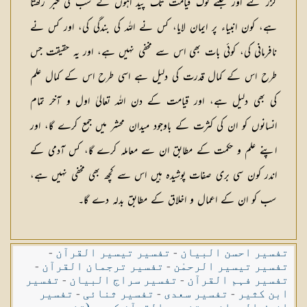
گزر گئے اور جتنے لوگ قیامت تک پید اہوں گے سب کی خبر رکھتا
ہے، کون انبیاء پر ایمان لایا، کس نے اللہ کی بندگی کی، اور کس نے
نافرمانی کی، کوئی بات بھی اس سے مخفی نہیں ہے، اور یہ حقیقت جس
طرح اس کے کمال قدرت کی دلیل ہے اسی طرح اس کے کمال علم
کی بھی دلیل ہے، اور قیامت کے دن اللہ تعالیٰ اول و آخر تمام
انسانوں کو ان کی کثرت کے باوجود میدان محشر میں جمع کرے گا، اور
اپنے علم و حکمت کے مطابق ان سے معاملہ کرے گا، کس آدمی کے
اندر کون سی بری صفات پوشیدہ ہیں اس سے کچھ بھی مخفی نہیں ہے،
سب کو ان کے اعمال و اخلاق کے مطابق بدلہ دے گا۔
تفسیر احسن البیان
-
تفسیر تیسیر القرآن
-
تفسیر تیسیر الرحمٰن
-
تفسیر ترجمان القرآن
-
تفسیر فہم القرآن
-
تفسیر سراج البیان
-
تفسیر
ابن کثیر
-
تفسیر سعدی
-
تفسیر ثنائی
-
تفسیر