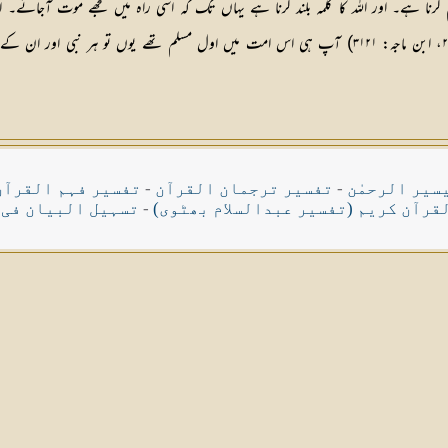
 کرنا ہے۔ اور اللہ کا کلمہ بلند کرنا ہے یہاں تک کہ اسی راہ میں مجھے موت آجائ
) کے بعد یہی آیت پڑھی۔‘‘ (ابو داؤد: ۲۷۹۵، ابن ماجہ: ۳۱۲۱) آپ ہی اس امت میں اول مسل
سیر الرحمٰن
-
تفسیر ترجمان القرآن
-
تفسیر فہم القرآن
قرآن کریم (تفسیر عبدالسلام بھٹوی)
-
تسہیل البیان فی 