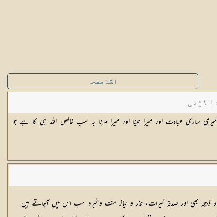
اگلا صفحہ
ا گڑھی
ر میری ساری عبادت اور میرا جینا اور میرا مرنا یہ سب خالص اللہ ہی کا ہے جو
راد ذبیحہ بھی اور صدقہ خیرات، نذر و نیاز منت وغیرہ سب اس میں آجاتے ہیں