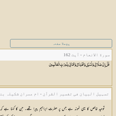
پچھلا صفحہ
سورة الانعام - آیت 162
قُلْ إِنَّ صَلَاتِي وَنُسُكِي وَمَحْيَايَ وَمَمَاتِي لِلَّهِ رَبِّ
الْعَالَمِينَ
تسہیل البیان فی تفسیر القرآن - ام عمران شکیلہ بن
توحید خالص کا یہی نمونہ ہے جس پر حضرت ابراہیم پیرا تھے۔ جن کا کہنا ہے کہ