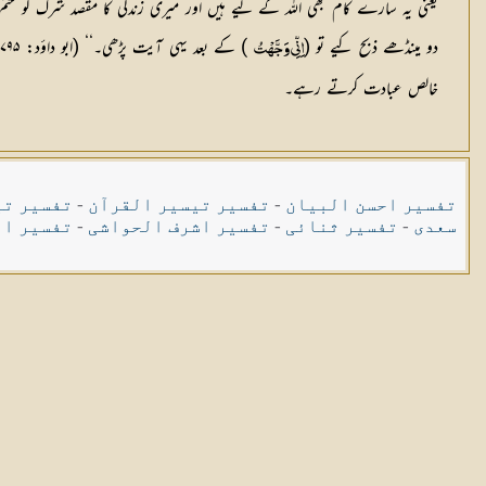
یعنی یہ سارے کام بھی اللہ کے لیے ہیں اور میری زندگی کا مقصد شرک کو ختم
دو مینڈھے ذبح کیے تو (
اِنِّی وَجَّھْتُ
خالص عبادت کرتے رہے۔
تفسیر احسن البیان
-
تفسیر تیسیر القرآن
-
تفسیر تی
سعدی
-
تفسیر ثنائی
-
تفسیر اشرف الحواشی
-
تفسیر ال