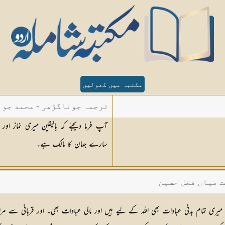
مکتبہ میں کھولیں
ترجمہ جوناگڑھی - محمد جون
آپ فرما دیجئے کہ بالیقین میری نماز او
سارے جہان کا مالک ہے۔
ت میاں فضل حسین
 میری تمام بدنی عبادات بھی اللہ کے لیے ہیں اور مالی عبادات بھی۔ اور قربانی سے م