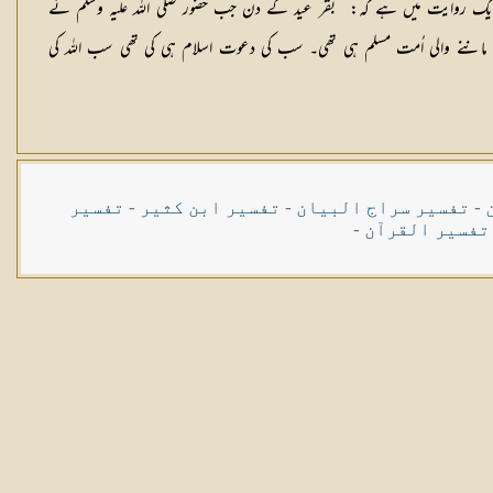
ے۔ ایک روایت میں ہے کہ: ’’بقر عید کے دن جب حضور صلی اللہ علیہ وسلم نے
م تھے یوں تو ہر نبی اور ان کے ماننے والی اُمت مسلم ہی تھی۔ سب کی دعوت اسلام ہی کی تھی سب اللہ کی
-
تفسیر سراج البیان
-
تفسیر ابن کثیر
-
تفسیر
تفسیر القرآن
-