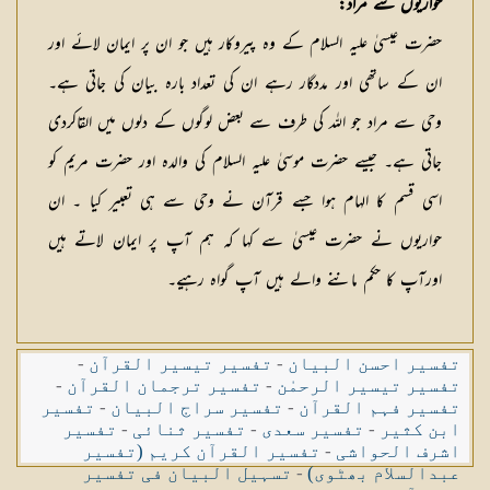
حواریوں سے مراد:
حضرت عیسیٰ علیہ السلام کے وہ پیروکار ہیں جو ان پر ایمان لائے اور
ان کے ساتھی اور مددگار رہے ان کی تعداد بارہ بیان کی جاتی ہے۔
وحی سے مراد جو اللہ کی طرف سے بعض لوگوں کے دلوں میں القاکردی
جاتی ہے۔ جیسے حضرت موسیٰ علیہ السلام کی والدہ اور حضرت مریم کو
اسی قسم کا الہام ہوا جسے قرآن نے وحی سے ہی تعبیر کیا ۔ ان
حواریوں نے حضرت عیسیٰ سے کہا کہ ہم آپ پر ایمان لاتے ہیں
اورآپ کا حکم ماننے والے ہیں آپ گواہ رہیے۔
تفسیر احسن البیان
-
تفسیر تیسیر القرآن
-
تفسیر تیسیر الرحمٰن
-
تفسیر ترجمان القرآن
-
تفسیر فہم القرآن
-
تفسیر سراج البیان
-
تفسیر
ابن کثیر
-
تفسیر سعدی
-
تفسیر ثنائی
-
تفسیر
اشرف الحواشی
-
تفسیر القرآن کریم (تفسیر
عبدالسلام بھٹوی)
-
تسہیل البیان فی تفسیر