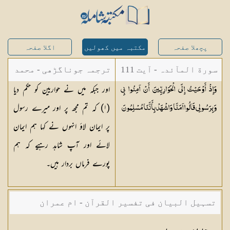
پچھلا صفحہ
مکتبہ میں کھولیں
اگلا صفحہ
سورة المآئدہ - آیت 111
ترجمہ جوناگڑھی - محمد
اور جبکہ میں نے حواریین کو حکم دیا
وَإِذْ أَوْحَيْتُ إِلَى الْحَوَارِيِّينَ أَنْ آمِنُوا بِي
جونا گڑھی
(
١
) کہ تم مجھ پر اور میرے رسول
وَبِرَسُولِي قَالُوا آمَنَّا وَاشْهَدْ بِأَنَّنَا
مُسْلِمُونَ
پر ایمان لاؤ انہوں نے کہا ہم ایمان
لائے اور آپ شاہد رہیے کہ ہم
پورے فرماں بردار ہیں۔
تسہیل البیان فی تفسیر القرآن - ام عمران
شکیلہ بنت میاں فضل حسین