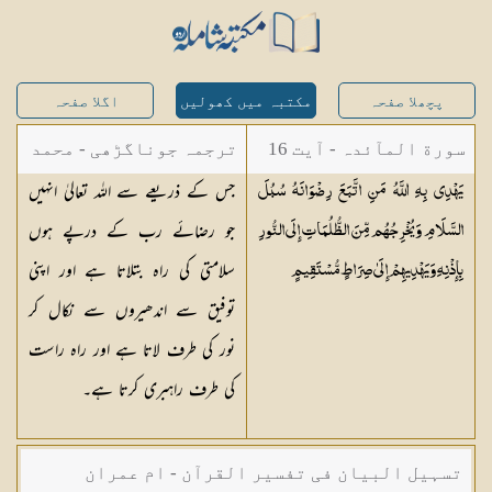
پچھلا صفحہ
مکتبہ میں کھولیں
اگلا صفحہ
سورة المآئدہ - آیت 16
ترجمہ جوناگڑھی - محمد
جس کے ذریعے سے اللہ تعالیٰ انہیں
يَهْدِي بِهِ اللَّهُ مَنِ اتَّبَعَ رِضْوَانَهُ سُبُلَ
جونا گڑھی
جو رضائے رب کے درپے ہوں
السَّلَامِ وَيُخْرِجُهُم مِّنَ الظُّلُمَاتِ إِلَى النُّورِ
سلامتی کی راہ بتلاتا ہے اور اپنی
بِإِذْنِهِ وَيَهْدِيهِمْ إِلَىٰ صِرَاطٍ
مُّسْتَقِيمٍ
توفیق سے اندھیروں سے نکال کر
نور کی طرف لاتا ہے اور راہ راست
کی طرف راہبری کرتا ہے۔
تسہیل البیان فی تفسیر القرآن - ام عمران