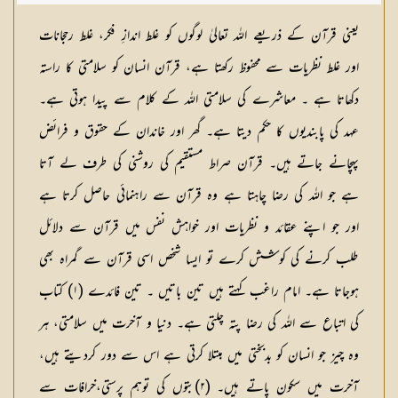
شکیلہ بنت میاں فضل حسین
یعنی قرآن کے ذریعے اللہ تعالیٰ لوگوں کو غلط اندازِ فکر، غلط رحجانات
اور غلط نظریات سے محفوظ رکھتا ہے، قرآن انسان کو سلامتی کا راستہ
دکھاتا ہے ۔ معاشرے کی سلامتی اللہ کے کلام سے پیدا ہوتی ہے۔
عہد کی پابندیوں کا حکم دیتا ہے۔ گھر اور خاندان کے حقوق و فرائض
پہچانے جاتے ہیں۔ قرآن صراط مستقیم کی روشنی کی طرف لے آتا
ہے جو اللہ کی رضا چاہتا ہے وہ قرآن سے راہنمائی حاصل کرتا ہے
اور جو اپنے عقائد و نظریات اور خواہش نفس میں قرآن سے دلائل
طلب کرنے کی کوشش کرے تو ایسا شخص اسی قرآن سے گمراہ بھی
ہوجاتا ہے۔ امام راغب کہتے ہیں تین باتیں ۔ تین فائدے (۱) کتاب
کی اتباع سے اللہ کی رضا پتہ چلتی ہے۔ دنیا و آخرت میں سلامتی، ہر
وہ چیز جو انسان کو بدبختی میں مبتلا کرتی ہے اس سے دور کردیتے ہیں،
آخرت میں سکون پاتے ہیں۔ (۲)بتوں كی توہم پرستی،خرافات سے