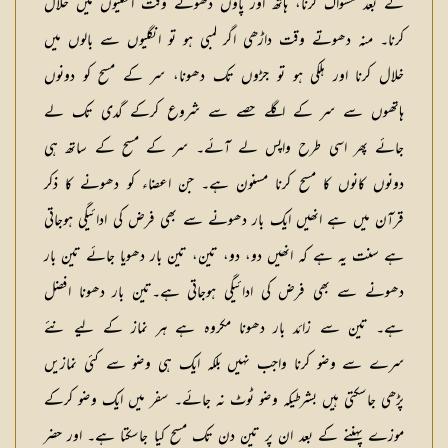
کے بعد مسواک کرنا، ہاتھ اور پاؤں دھوتے وقت انگلیوں میں خلال
کرنا۔ منہ دھوتے وقت داڑھی اگر لمبی ہو تو انگلیوں سے بالوں میں
خلال کرنا اور ہلکی ہو تو جڑوں تک دھونا، سر کے مسح کو دونوں
ہاتھوں سے سر کے اگلے حصے سے شروع کرکے گدی تک لے
جائے پھر اسی طرح واپس لے آئے۔ سر کے مسح کے ساتھ ہی
دونوں کانوں کا مسح کرنا مسنون ہے۔ جن اعضاء کو دھونے کا ذکر
قرآن میں ہے انھیں ایک بار دھونے سے بھی فرض کی ادائیگی ہوجاتی
ہے سنت یہ ہے کہ انھیں دو، دو، تین، تین بار دھویا جائے تین بار
دھونے سے بھی فرض کی ادائیگی ہوجاتی ہے۔تین بار دھونا افضل
ہے۔ تین سے زائد بار دھونا مکروہ ہے ہر نماز کے لیے نئے
سرے سے وضو کرنا واجب نہیں بلکہ ایک ہی وضو سے کئی نمازیں
پڑھی جاسکتی ہیں بشرطیکہ وضو ٹوٹ نہ جائے۔ سفر میں ایک وضو کرکے
موزے پہننے کے بعد ان پر تین دن تک مسح کیا جاسکتا ہے۔ اور حضر