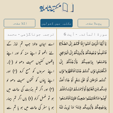
پچھلا صفحہ
مکتبہ میں کھولیں
اگلا صفحہ
سورة المآئدہ - آیت 6
ترجمہ جوناگڑھی - محمد
اے ایمان والو! جب تم نماز کے
يَا أَيُّهَا الَّذِينَ آمَنُوا إِذَا قُمْتُمْ إِلَى الصَّلَاةِ
جونا گڑھی
لئے اٹھو تو اپنے منہ کو اور اپنے
فَاغْسِلُوا وُجُوهَكُمْ وَأَيْدِيَكُمْ إِلَى الْمَرَافِقِ
ہاتھوں کہنیوں سمیت دھو لو (
١
)۔
وَامْسَحُوا بِرُءُوسِكُمْ وَأَرْجُلَكُمْ إِلَى
اپنے سروں کو مسح کرو (
٢
) اور
الْكَعْبَيْنِ ۚ وَإِن كُنتُمْ جُنُبًا فَاطَّهَّرُوا ۚ وَإِن
اپنے پاؤں کو ٹخنوں سمیت دھو لو
كُنتُم مَّرْضَىٰ أَوْ عَلَىٰ سَفَرٍ أَوْ جَاءَ أَحَدٌ
(
٣
) اور اگر تم جنابت کی حالت میں
مِّنكُم مِّنَ الْغَائِطِ أَوْ لَامَسْتُمُ النِّسَاءَ فَلَمْ
ہو تو غسل کرلو (
٤
) ہاں اگر تم بیمار
تَجِدُوا مَاءً فَتَيَمَّمُوا صَعِيدًا طَيِّبًا فَامْسَحُوا
ہو یا سفر کی حالت میں ہو یا تم سے
بِوُجُوهِكُمْ وَأَيْدِيكُم مِّنْهُ ۚ مَا يُرِيدُ اللَّهُ