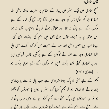
شان نزول:
صحیح بخاری میں ایک سفر میں بیداء کے مقام پر حضرت عائشہ رضی اللہ
عنہا کا ہار گم ہوگیا جس کی وجہ سے وہاں رکنا پڑا۔ صبح کی نماز کے لیے
لوگوں کے لیے پانی نہ تھا اور تلاش ہوئی تو پانی دستیاب بھی نہ ہوا
اس موقعہ پر یہ آیت نازل ہوئی جس میں تیمم کی اجازت دی گئی۔
سیدنا اسید بن حضیر رضی اللہ عنہ نے آیت سن کر کہا ’’اے آل ابی
بکر! تمہاری وجہ سے اللہ نے لوگوں کے لیے برکتیں نازل فرمائیں ہیں
اور یہ تمہاری کوئی پہلی برکت نہیں تم لوگوں کے لیے سراپا برکت ہو
۔‘‘ (بخاری: ۳۳۴)
تیمم کے لیے مٹی کا پاک ہونا ضروری ہے جب پانی نہ ملے یا بیماری
بڑھ جانے کا اندیشہ ہو تو تیمم کرلیا کرو سفر پر ہوں یا عورتوں کو چھوا
ہو تو ان صورتوں میں پاک مٹی سے تیمم کرلو۔ چاہے دس سال پانی نہ
ملے۔ مٹی سے تیمم کے لیے نیت کرنا ضروری ہے۔ ایک بار مٹی پر