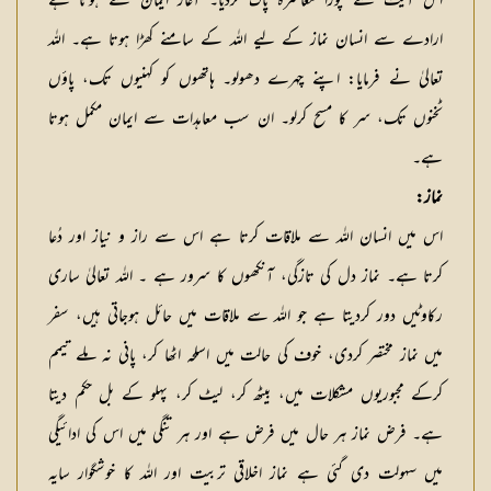
اس آیت سے پورا معاشرہ پاک کردیا۔ آغاز ایمان سے ہوتا ہے
ارادے سے انسان نماز کے لیے اللہ کے سامنے کھڑا ہوتا ہے۔ اللہ
تعالیٰ نے فرمایا: اپنے چہرے دھولو۔ ہاتھوں کو کہنیوں تک، پاؤں
ٹخنوں تک، سر کا مسح کرلو۔ ان سب معاہدات سے ایمان مکمل ہوتا
ہے۔
نماز:
اس میں انسان اللہ سے ملاقات کرتا ہے اس سے راز و نیاز اور دُعا
کرتا ہے۔ نماز دل کی تازگی، آنکھوں کا سرور ہے ۔ اللہ تعالیٰ ساری
رکاوٹیں دور کردیتا ہے جو اللہ سے ملاقات میں حائل ہوجاتی ہیں، سفر
میں نماز مختصر کردی، خوف کی حالت میں اسلحہ اٹھا کر، پانی نہ ملے تیمم
کرکے مجبوریوں مشکلات میں، بیٹھ کر، لیٹ کر، پہلو کے بل حکم دیتا
ہے۔ فرض نماز ہر حال میں فرض ہے اور ہر تنگی میں اس کی ادائیگی
میں سہولت دی گئی ہے نماز اخلاقی تربیت اور اللہ کا خوشگوار سایہ