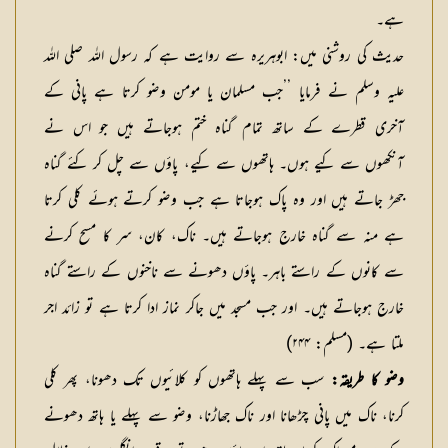
ہے۔
حدیث کی روشنی میں: ابوہریرہ سے روایت ہے کہ رسول اللہ صلی اللہ
علیہ وسلم نے فرمایا ’’جب مسلمان یا مومن وضو کرتا ہے پانی کے
آخری قطرے کے ساتھ تمام گناہ ختم ہوجاتے ہیں جو اس نے
آنکھوں سے کیے ہوں۔ ہاتھوں سے كیے، پاؤں سے چل کر کئے گناہ
جھڑ جاتے ہیں اور وہ پاک ہوجاتا ہے جب وضو کرتے ہوئے کلی کرتا
ہے منہ سے گناہ خارج ہوجاتے ہیں۔ ناک، کان، سر کا مسح کرنے
سے کانوں کے راستے باہر۔ پاؤں دھونے سے ناخنوں کے راستے گناہ
خارج ہوجاتے ہیں۔ اور جب مسجد میں جاکر نماز ادا کرتا ہے تو زائد اجر
ملتا ہے۔ (مسلم: ۲۴۴)
وضو کا طریقہ:
سب سے پہلے ہاتھوں کو كلائیوں تک دھونا، پھر کلی
کرنا، ناک میں پانی چڑھانا اور ناک جھاڑنا، وضو سے پہلے یا ہاتھ دھونے