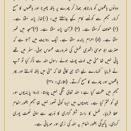
دونوں ہاتھوں کو مارناپھر جھاڑ کر چہرے پر ہاتھ پھیرنا اور ہاتھوں کا مسح
کرنا۔ تیمم سے کونسے کام کیے جاسکتے ہیں: (۱)نماز پڑھ سکتا ہے۔
(۲) طواف کرسکتا ہے۔ (۳) قرآن پڑھ سکتا ہے۔ (۴)مسجد میں ٹھہر
سکتا ہے۔ (۵) احرام باندھ سکتا ہے۔ ایک روایت میں آتا ہے کہ
حضرت ابو موسیٰ اشعری غسل کی ضرورت محسوس ہوئی، سفر میں تھے
پانی نہیں تھا مٹی میں لوٹ پوٹ ہوئے رسول اللہ سے ذکر کیا تو آپ
نے فرمایا ’’تمہارے لیے اتنا ہی کافی تھا کہ مٹی میں ہاتھ ڈالتے اور پھر
ہاتھوں اور چہرے کا مسح کرتے۔ (بخاری: ۳۴۷)
تیمم میں حکمت کیا ہے: اللہ تعالیٰ تنگی نہیں چاہتا، ناروا پابندیوں اور
قید کو ختم کیا ہے۔ یہودیوں میں ایسا کوئی تصور نہیں تھا تیمم بطور انعام
عطا فرمایا۔ غسل کا راستہ شکر گزاری کا ذریعہ ہے اپنی نعمت پوری
کردی۔ پاکیزگی بطور انعام یہ اللہ کی نرمی اور مہربانی ہے۔