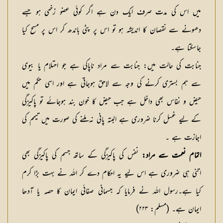
میں اس کی مدت صرف ایک دن ہے اگر کوئی عضو زخمی ہو جسے
دھونے سے نقصان کا اندیشہ ہو تو اس پر پٹی باندھ کر اس پر مسح کیا
جاسکتا ہے۔
جنابت کی حالت میں: جنابت سے مراد ناپاکی ہے جو احتلام یا بیوی
سے ہم بستری کرنے کی وجہ سے لاحق ہوجاتی ہے اور اسی حکم میں
حیض و نفاس بھی داخل ہے جب حیض کا خون بند ہوجائے تو پاکیزگی
کے لیے غسل کرنا ضروری ہے البتہ پانی نہ ملنے کی صورت میں تیمم کی
اجازت ہے ۔
اتمام نعمت سے مراد:
نفس کی پاکیزگی کے ساتھ جسم کی پاکیزگی بھی
اتنی ہی ضروری ہے اس لیے یہ احکام دے کر اللہ نے بہت بڑا کرم
کیا ہے۔رسول اللہ نے فرمایا کہ جسمانی صفائی ایمان کا حصہ یا آدھا
ایمان ہے۔ (مسلم: ۲۲۳)