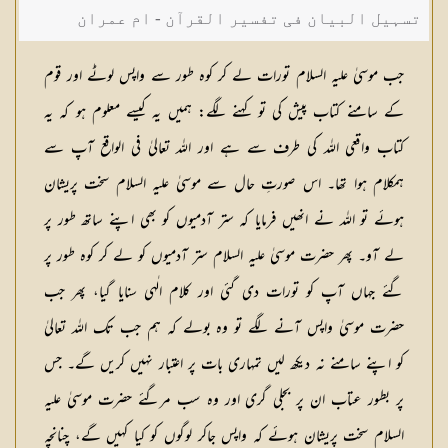
تسہیل البیان فی تفسیر القرآن - ام عمران
شکیلہ بنت میاں فضل حسین
جب موسیٰ علیہ السلام تورات لے كر كوہ طور سے واپس لوٹے اور قوم
كے سامنے كتاب پیش كی تو كہنے لگے: ہمیں یہ كیسے معلوم ہو كہ یہ
كتاب واقعی اللہ كی طرف سے ہے اور اللہ تعالیٰ فی الواقع آپ سے
ہمكلام ہوا تھا۔ اس صورتِ حال سے موسیٰ علیہ السلام سخت پریشان
ہوئے تو اللہ نے انھیں فرمایا كہ ستر آدمیوں كو بھی اپنے ساتھ طور پر
لے آو۔ پھر حضرت موسیٰ علیہ السلام ستر آدمیوں کو لے کر کوہ طور پر
گئے جہاں آپ کو تورات دی گئی اور کلام الٰہی سنایا گیا، پھر جب
حضرت موسیٰ واپس آنے لگے تو وہ بولے کہ ہم جب تک اللہ تعالیٰ
کو اپنے سامنے نہ دیکھ لیں تمہاری بات پر اعتبار نہیں کریں گے۔ جس
پر بطور عتاب ان پر بجلی گری اور وہ سب مرگئے حضرت موسیٰ علیہ
السلام سخت پریشان ہوئے کہ واپس جاکر لوگوں کو کیا کہیں گے، چنانچہ