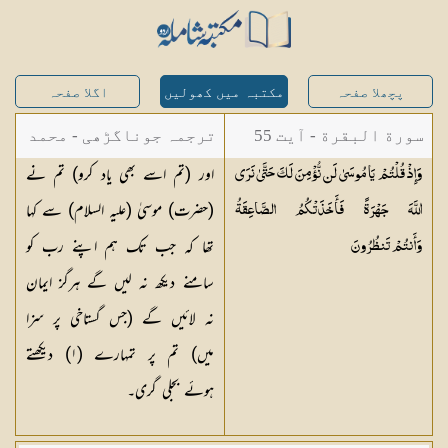
پچھلا صفحہ
مکتبہ میں کھولیں
اگلا صفحہ
سورة البقرة - آیت 55
ترجمہ جوناگڑھی - محمد
اور (تم اسے بھی یاد کرو) تم نے
وَإِذْ قُلْتُمْ يَا مُوسَىٰ لَن نُّؤْمِنَ لَكَ حَتَّىٰ نَرَى
جونا گڑھی
(حضرت) موسیٰ (علیہ السلام) سے کہا
اللَّهَ جَهْرَةً فَأَخَذَتْكُمُ الصَّاعِقَةُ
تھا کہ جب تک ہم اپنے رب کو
وَأَنتُمْ
تَنظُرُونَ
سامنے دیکھ نہ لیں گے ہرگز ایمان
نہ لائیں گے (جس گستاخی پر سزا
میں) تم پر تمہارے (
١
) دیکھتے
ہوئے بجلی گری۔