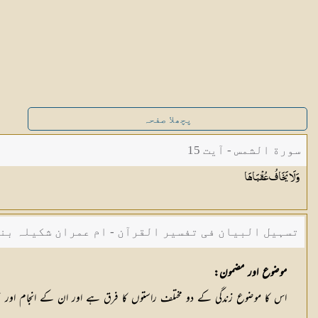
پچھلا صفحہ
سورة الشمس - آیت 15
وَلَا يَخَافُ
عُقْبَاهَا
تسہیل البیان فی تفسیر القرآن - ام عمران شکیلہ بن
موضوع اور مضمون:
اس كا موضوع زندگی كے دو مختلف راستوں كا فرق ہے اور ان كے انجام اور نتا