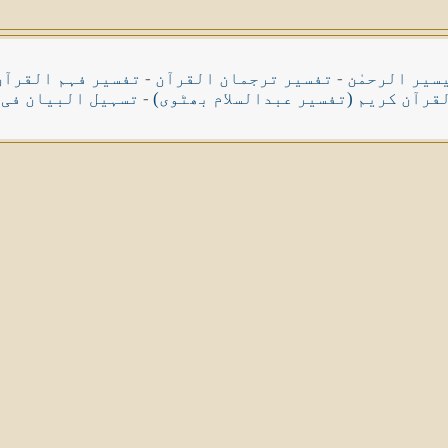
سیر الرحمٰن
-
تفسیر ترجمان القرآن
-
تفسیر فہم القرآن
قرآن کریم (تفسیر عبدالسلام بھٹوی)
-
تسہیل البیان فی 