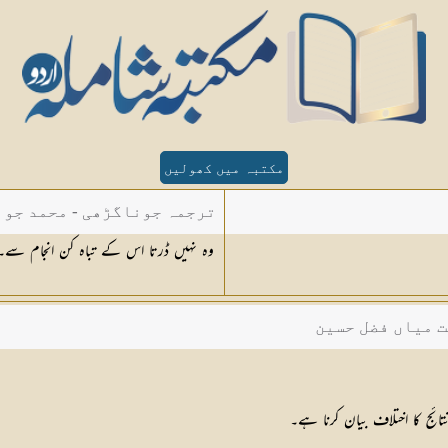
مکتبہ میں کھولیں
ترجمہ جوناگڑھی - محمد جون
وہ نہیں ڈرتا اس کے تباہ کن انجام سے۔
ت میاں فضل حسین
ئج كا اختلاف بیان كرنا ہے۔