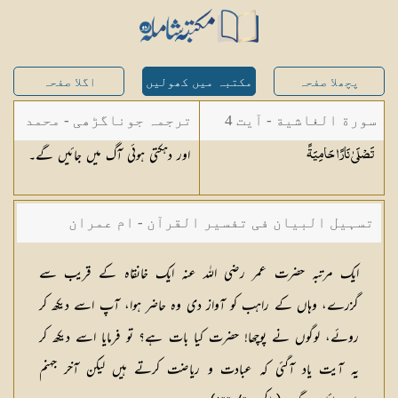
پچھلا صفحہ
مکتبہ میں کھولیں
اگلا صفحہ
سورة الغاشية - آیت 4
ترجمہ جوناگڑھی - محمد
اور دہکتی ہوئی آگ میں جائیں گے۔
تَصْلَىٰ نَارًا
حَامِيَةً
جونا گڑھی
تسہیل البیان فی تفسیر القرآن - ام عمران
شکیلہ بنت میاں فضل حسین
ایك مرتبہ حضرت عمر رضی اللہ عنہ ایك خانقاہ كے قریب سے
گزرے، وہاں كے راہب كو آواز دی وہ حاضر ہوا، آپ اسے دیكھ كر
روئے، لوگوں نے پوچھا! حضرت كیا بات ہے؟ تو فرمایا اسے دیکھ کر
یہ آیت یاد آگئی كہ عبادت و ریاضت كرتے ہیں لیكن آخر جہنم