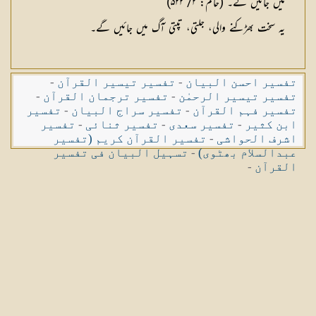
میں جائیں گے۔ (حاكم: ۲/ ۵۲۲)
یہ سخت بھڑكنے والی، جلتی، تپتی آگ میں جائیں گے۔
تفسیر احسن البیان
-
تفسیر تیسیر القرآن
-
تفسیر تیسیر الرحمٰن
-
تفسیر ترجمان القرآن
-
تفسیر فہم القرآن
-
تفسیر سراج البیان
-
تفسیر
ابن کثیر
-
تفسیر سعدی
-
تفسیر ثنائی
-
تفسیر
اشرف الحواشی
-
تفسیر القرآن کریم (تفسیر
عبدالسلام بھٹوی)
-
تسہیل البیان فی تفسیر
القرآن
-