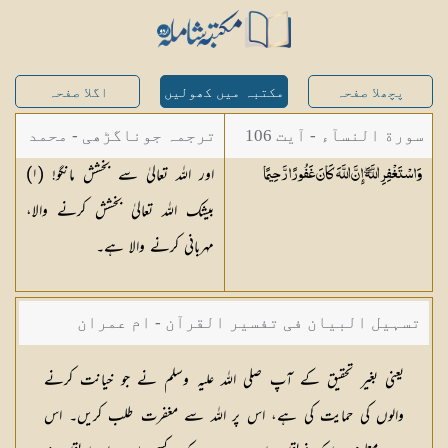
پچھلا صفحہ
مکتبہ میں کھولیں
اگلا صفحہ
سورة النسآء - آیت 106
ترجمہ جوناگڑھی - محمد
اور اللہ تعالیٰ سے بخشش مانگو! (
١
)
وَاسْتَغْفِرِ اللَّهَ ۖ إِنَّ اللَّهَ كَانَ غَفُورًا
رَّحِيمًا
جونا گڑھی
بیشک اللہ تعالیٰ بخشش کرنے والا،
مہربانی کرنے والا ہے۔
تسہیل البیان فی تفسیر القرآن - ام عمران
شکیلہ بنت میاں فضل حسین
یعنی بغیر تحقیق کے آپ صلی اللہ علیہ وسلم نے جو خیانت کرنے
والوں کی حمایت کی ہے، اس پر اللہ سے مغفرت طلب کریں۔ اس