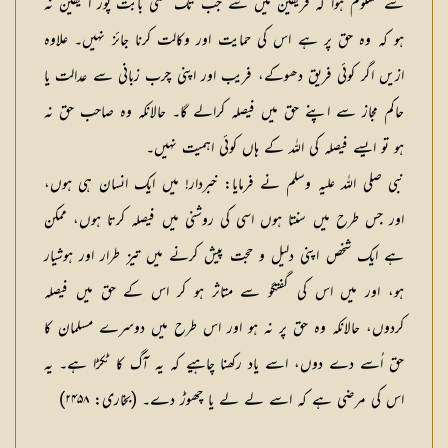
سے معلوم ہوا کہ فریقین میں سے جب تک کسی بابت پور ا یقین نہ
ہو کہ وہ حق پر ہے اس کی حمایت اور وکالت کرنا جائز نہیں۔ علاوہ
ازیں اگر کوئی فریق دھوکے، فریب اور اپنی چرب زبانی سے عدالت یا
حاکم مجاز سے اپنے حق میں فیصلہ کرالے گا۔ حالانکہ وہ صاحب حق نہ
ہو تو ایسے فیصلہ کی اللہ کے ہاں کوئی اہمیت نہیں۔
نبی صلی اللہ علیہ وسلم نے فرمایا: خبردار! میں ایک انسان ہی ہوں،
اور جس طرح میں سنتا ہوں اسی کی روشنی میں فیصلہ کرتا ہوں، ممکن
ہے ایک شخص اپنی دلیل و حجت پیش کرنے میں تیز طرار اور ہوشیار
ہو، اور میں اس کی گفتگو سے متاثر ہو کر اس کے حق میں فیصلہ
کردوں، حالانکہ وہ حق پر نہ ہو اور اس طرح میں دوسرے مسلمان کا
حق اُسے دے دوں، اسے یاد رکھنا چاہیے کہ یہ آگ کا ٹکڑا ہے۔ یہ
اس کی مرضی ہے کہ اسے لے لے یا چھوڑ دے۔ (بخاری: ۲۴۵۸)