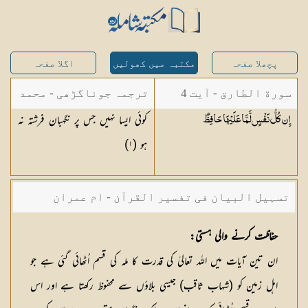
پچھلا صفحہ
مکتبہ میں کھولیں
اگلا صفحہ
سورة الطارق - آیت 4
ترجمہ جوناگڑھی - محمد
کوئی ایسا نہیں جس پر نگہبان فرشتہ نہ
إِن كُلُّ نَفْسٍ لَّمَّا عَلَيْهَا
حَافِظٌ
جونا گڑھی
ہو (١)
تسہیل البیان فی تفسیر القرآن - ام عمران
شکیلہ بنت میاں فضل حسین
حفاظت كرنے والی ہستی:
ان تین آیات میں اللہ تعالیٰ كی قدرت كا ملہ كی قسم اُٹھائی گئی ہے جو
اہل زمین كو (شہاب ثاقب) جیسی بلاؤں سے محفوظ ركھتا ہے اور اس