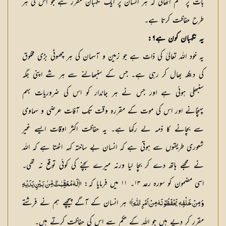
بات پر قسم اُٹھائی كہ ہر انسان پر ایك نگہبان مقرر ہے جو اس كی ہر
طرح حفاظت كرتا ہے۔
یہ نگہبان كون ہے؟:
یہ خود اللہ تعالیٰ كی ذات ہے جو زمین و آسمان كی ہر چھوٹی بڑی مخلوق
كی دیكھ بھال كر رہی ہے۔ جس كے سنبھالنے سے ہر شے اپنی جگہ
سنبھلی ہوئی ہے اور جس نے ہر جاندار كو اس كی ضروریات بہم
پہنچانے اور اس كی موت كے مقررہ وقت تك آفات عرضي و سماوی
سے بچانے كا ذمہ لے ركھا ہے۔ یہ حفاظت اكثر اوقات ایسے غیر
شعوری طریقوں سے ہوتی ہے كہ انسان بے ساختہ كہہ اٹھتا ہے كہ اللہ
نے مجھے ہاتھ دے كر بچا لیا ورنہ میرے بچنے كی كوئی توقع نہ تھی۔
اسی مضمون كو سورہ رعد ۱۳۔ ۱۱ میں فرمایا كہ:
﴿لَهٗ مُعَقِّبٰتٌ مِّنۢ بَيْنِ يَدَيْهِ
ہر انسان كے آگے پیچھے ہم نے فرشتے
وَ مِنْ خَلْفِهٖ يَحْفَظُوْنَهٗ مِنْ اَمْرِ اللّٰهِ﴾
مقرر كر دیے ہیں جو اللہ كے حكم سے اس كی حفاظت كرتے ہیں۔