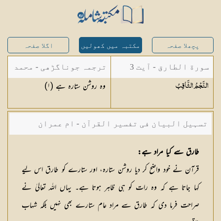
پچھلا صفحہ
مکتبہ میں کھولیں
اگلا صفحہ
سورة الطارق - آیت 3
ترجمہ جوناگڑھی - محمد
وہ روشن ستارہ ہے (١)
النَّجْمُ
الثَّاقِبُ
جونا گڑھی
تسہیل البیان فی تفسیر القرآن - ام عمران
شکیلہ بنت میاں فضل حسین
طارق سے كیا مراد ہے:
قرآن نے خود واضح كر دیا روشن ستارہ، اور ستارے كو طارق اس لیے
كہا جاتا ہے كہ وہ رات كو ہی ظاہر ہوتا ہے۔ یہاں اللہ تعالیٰ نے
صراحت فرما دی كہ طارق سے مراد عام ستارے بھی نہیں بلكہ شہاب