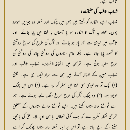
ثاقب ہے۔
شہاب ثاقب كی حقیقت:
شہاب ایسے انگارہ كو كہتے ہیں جس میں چمك اور شعلہ دو چیزیں موجود
ہوں۔ خواہ یہ آگ كا انگارہ ہو یا آسمان یا فضا میں پایا جائے، اور
ثاقب میں تیزی سے آر پار ہو جانے اور آگ كی طرح كی سرخ روشنی
كا تصور پایا جاتا ہے۔ جبكہ عام ستاروں كی روشنی چاند كی روشنی كی
طرح سفید ہوتی ہے۔ قرآن میں
، شہاب ثاقب اور
النَّجْمُ الثَّاقِبُ
شہاب مبین كے الفاظ آئے ہیں جن سے مراد ایك ہی ہے۔ یعنی
(۱) ایك تو وہ تیزی سی فضا میں سفر كر رہا ہے۔ (۲) اس میں چمك
موجود ہو۔ (۳) وہ چمك آگ كی طرح سرخ رنگ لیے ہوئے ہے۔ ہم
اسے ٹوٹنے والا ستارہ كہتے ہیں۔ ایسے ٹوٹنے والے ستاروں كے متعلق
شرعی نقطہ نظریہ ہے كہ جب كوئی شیطان یا جن اوپر ملاء اعلیٰ كی باتیں
سننے كے یے جاتا ہے تو اس پر ایسا شعلہ دار ستارہ پھینك كر اسے