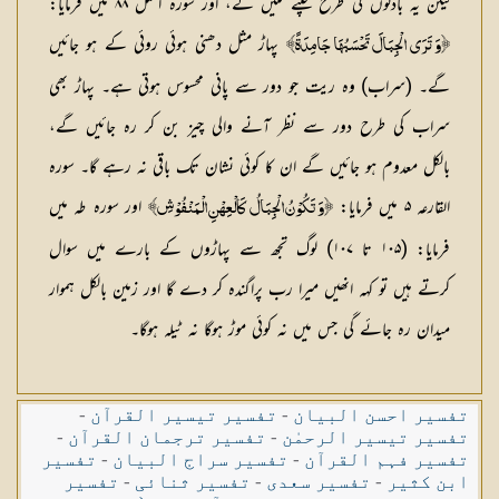
لیکن یہ بادلوں کی طرح چلنے لگیں گے، اور سورہ النمل ۸۸ میں فرمایا:
پہاڑ مثل دھنی ہوئی روئی کے ہو جائیں
﴿وَ تَرَى الْجِبَالَ تَحْسَبُهَا جَامِدَةً﴾
گے۔ (سراب) وہ ریت جو دور سے پانی محسوس ہوتی ہے۔ پہاڑ بھی
سراب کی طرح دور سے نظر آنے والی چیز بن کر رہ جائیں گے،
بالکل معدوم ہو جائیں گے ان کا کوئی نشان تک باقی نہ رہے گا۔ سورہ
القارعہ ۵ میں فرمایا:
اور سورہ طہ میں
﴿وَ تَكُوْنُ الْجِبَالُ كَالْعِهْنِ الْمَنْفُوْشِ﴾
فرمایا: (۱۰۵ تا ۱۰۷) لوگ تجھ سے پہاڑوں کے بارے میں سوال
کرتے ہیں تو کہہ انھیں میرا رب پراگندہ کر دے گا اور زمین بالکل ہموار
میدان رہ جائے گی جس میں نہ کوئی موڑ ہوگا نہ ٹیلہ ہوگا۔
تفسیر احسن البیان
-
تفسیر تیسیر القرآن
-
تفسیر تیسیر الرحمٰن
-
تفسیر ترجمان القرآن
-
تفسیر فہم القرآن
-
تفسیر سراج البیان
-
تفسیر
ابن کثیر
-
تفسیر سعدی
-
تفسیر ثنائی
-
تفسیر