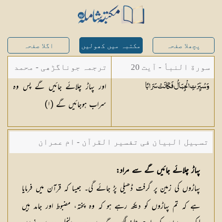
پچھلا صفحہ
مکتبہ میں کھولیں
اگلا صفحہ
سورة النبأ - آیت 20
ترجمہ جوناگڑھی - محمد
اور پہاڑ چلائے جائیں گے پس وہ
وَسُيِّرَتِ الْجِبَالُ فَكَانَتْ
سَرَابًا
جونا گڑھی
سراب ہوجائیں گے (
١
)
تسہیل البیان فی تفسیر القرآن - ام عمران
شکیلہ بنت میاں فضل حسین
پہاڑ چلائے جائیں گے سے مراد:
پہاڑوں کی زمین پر گرفت ڈھیلی پڑ جائے گی۔ جیسا کہ قرآن میں فرمایا
ہے کہ تم پہاڑوں کو دیکھ رہے ہو کہ وہ پختہ، مضبوط اور جامد ہیں