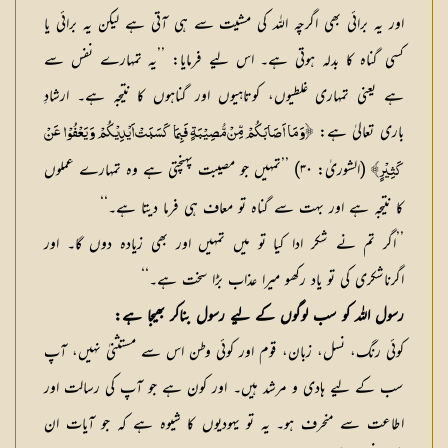
اور یہ برائی بھی اگرچہ اللہ کی مشیت سے ہی آتی ہے لیکن یہ برائی یا
کسی گناہ کا بدلہ ہوتی ہے۔ اس لیے فرمایا: ’’یہ تمہارے نفس سے
ہے یعنی تمہاری غلطیوں، کوتاہیوں اور گناہوں کا نتیجہ ہے۔ ارشادِ
باری تعالیٰ ہے:
﴿وَ مَا اَصَابَكُمْ مِّنْ مُّصِيْبَةٍ فَبِمَا كَسَبَتْ اَيْدِيْكُمْ وَ يَعْفُوْا عَنْ
(الشوریٰ: ۳۰) ’’تمہیں جو مصیبت پہنچتی ہے وہ تمہارے عملوں
كَثِيْرٍ﴾
کا نتیجہ ہے اور بہت سے گناہ تو معاف ہی فرما دیتا ہے۔‘‘
’’اگر تم نے شکر ادا کیا تو میں تمہیں اور بھی زیادہ دوں گا۔ اور
اگرناشکری کی تو یاد رکھو میرا عذاب بڑا سخت ہے۔‘‘
رسول اللہ کو سب لوگوں کے لیے رسول بناکر بھیجا ہے:
کوئی رنگ، نسل، زبان، قوم اور کوئی وطن اس سے مستثنیٰ نہیں، آپ
سب کے لیے ہادی و مرشد ہیں۔ اور کون ہے جو آپ کی رسالت اور
اطاعت سے منحرف ہو۔ یہ تو یہودیوں کا شیوہ ہے کہ جو آیات ان