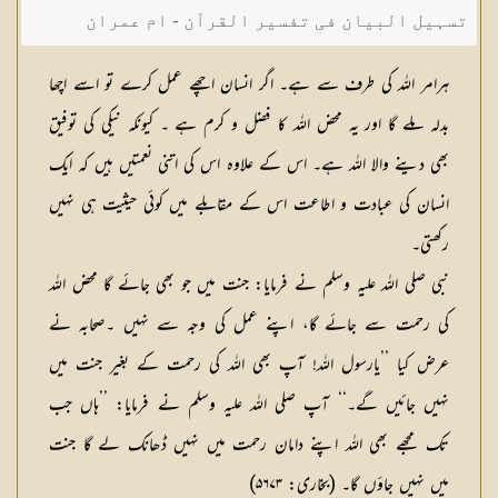
تسہیل البیان فی تفسیر القرآن - ام عمران
شکیلہ بنت میاں فضل حسین
ہرامر اللہ کی طرف سے ہے۔ اگر انسان اچھے عمل کرے تو اسے اچھا
بدلہ ملے گا اور یہ محض اللہ کا فضل و کرم ہے ۔ کیونکہ نیکی کی توفیق
بھی دینے والا اللہ ہے۔ اس کے علاوہ اس کی اتنی نعمتیں ہیں کہ ایک
انسان کی عبادت و اطاعت اس کے مقابلے میں کوئی حیثیت ہی نہیں
رکھتی۔
نبی صلی اللہ علیہ وسلم نے فرمایا: جنت میں جو بھی جائے گا محض اللہ
کی رحمت سے جائے گا، اپنے عمل کی وجہ سے نہیں ۔صحابہ نے
عرض کیا ’’یارسول اللہ! آپ بھی اللہ کی رحمت کے بغیر جنت میں
نہیں جائیں گے۔‘‘ آپ صلی اللہ علیہ وسلم نے فرمایا: ’’ہاں جب
تک مجھے بھی اللہ اپنے دامان رحمت میں نہیں ڈھانک لے گا جنت
میں نہیں جاؤں گا۔ (بخاری: ۵۶۷۳)