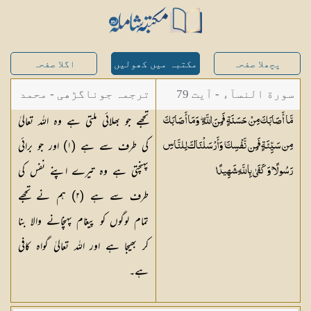
پچھلا صفحہ
مکتبہ میں کھولیں
اگلا صفحہ
سورة النسآء - آیت 79
ترجمہ جوناگڑھی - محمد
تجھے جو بھلائی ملتی ہے وہ اللہ تعالیٰ
مَّا أَصَابَكَ مِنْ حَسَنَةٍ فَمِنَ اللَّهِ ۖ وَمَا أَصَابَكَ
جونا گڑھی
کی طرف سے ہے (
١
) اور جو برائی
مِن سَيِّئَةٍ فَمِن نَّفْسِكَ ۚ وَأَرْسَلْنَاكَ لِلنَّاسِ
پہنچتی ہے وہ تیرے اپنے نفس کی
رَسُولًا ۚ وَكَفَىٰ بِاللَّهِ
شَهِيدًا
طرف سے ہے (
٢
) ہم نے تجھے
تمام لوگوں کو پیغام پہنچانے والا بنا
کر بھیجا ہے اور اللہ تعالیٰ گواہ کافی
ہے۔