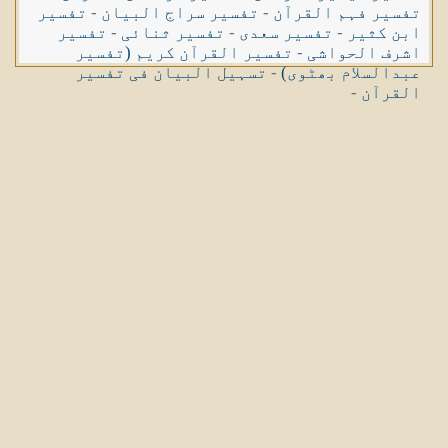
تفسیر فہم القرآن
-
تفسیر سراج البیان
-
تفسیر
ابن کثیر
-
تفسیر سعدی
-
تفسیر ثنائی
-
تفسیر
اشرف الحواشی
-
تفسیر القرآن کریم (تفسیر
عبدالسلام بھٹوی)
-
تسہیل البیان فی تفسیر
القرآن
-