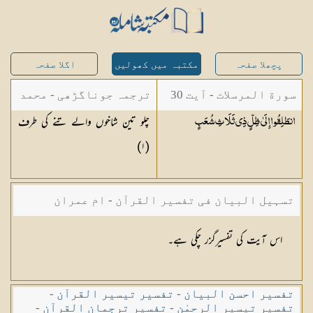
پچھلا صفحہ
مکتبہ میں کھولیں
اگلا صفحہ
سورة المرسلات - آیت 30
ترجمہ جوناگڑھی - محمد
چلو تین شاخوں والے تنے کی طرف
انطَلِقُوا إِلَىٰ ظِلٍّ ذِي ثَلَاثِ
شُعَبٍ
جونا گڑھی
)
١
(
تسہیل البیان فی تفسیر القرآن - ام عمران
شکیلہ بنت میاں فضل حسین
اس آیت کی تفسیرگزر چکی ہے۔
تفسیر احسن البیان
-
تفسیر تیسیر القرآن
-
تفسیر تیسیر الرحمٰن
-
تفسیر ترجمان القرآن
-