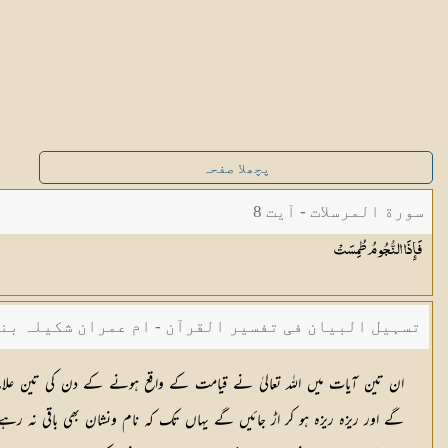
پچھلا صفحہ
سورة المرسلات - آیت 8
فَإِذَا النُّجُومُ
طُمِسَتْ
تسہیل البیان فی تفسیر القرآن - ام عمران شکیلہ بن
ان تین آیات میں اللہ تعالیٰ نے قیامت كے واقع ہونے كے دن كی تین علام
گے اور ریزہ ریزہ ہو كر اڑ جائیں گے یہاں تك كہ نام ونشان بھی باقی نہ رہے