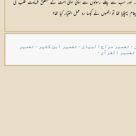
گا۔ اور سب سے پہلے رسولوں سے اپنی اپنی امت كے متعلق شہادت طلب كی
نچایا تھا تو انھوں نے كیسا رد عمل اختیار كیا تھا؟
-
تفسیر سراج البیان
-
تفسیر ابن کثیر
-
تفسیر
تفسیر القرآن
-