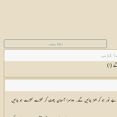
اگلا صفحہ
ا گڑھی
ے (
١
)
ے بے نور ہو كر جھڑ جائیں گے۔ دوسرا آسمان پھٹ کر ٹكڑے ٹكڑے ہو جائیں