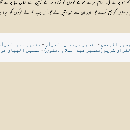
ئم ہو جائے گی۔ تمام مرے ہوئے لوگوں كو زندہ كر كے زمین سے نكال لایا جائے 
سولوں كو جمع كرے گا‘‘ اور ان سے شہادتیں لے گا۔ كہ جب تم نے لوگوں كو میرا پیغام پہ
سیر الرحمٰن
-
تفسیر ترجمان القرآن
-
تفسیر فہم القرآن
قرآن کریم (تفسیر عبدالسلام بھٹوی)
-
تسہیل البیان فی 