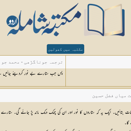
مکتبہ میں کھولیں
ترجمہ جوناگڑھی - محمد جون
پس جب ستارے بے نور کردیئے جائیں گ
ت میاں فضل حسین
ات بتائیں۔ ایك یہ كہ ستاروں كا نور اور ان كی چمك دمك ماند پڑ جائے گی۔ ستار
 گا۔