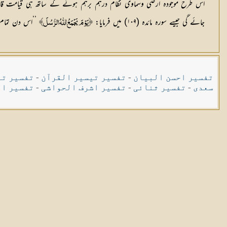
اس طرح موجودہ ارضی وسماوی نظام درہم برہم ہونے كے ساتھ ہی قیامت قا
جائے گی جیسے سورہ مائدہ (۱۰۹) میں فرمایا:
’’اس دن تمام ر
﴿يَوْمَ يَجْمَعُ اللّٰهُ الرُّسُلَ﴾
تفسیر احسن البیان
-
تفسیر تیسیر القرآن
-
تفسیر تی
سعدی
-
تفسیر ثنائی
-
تفسیر اشرف الحواشی
-
تفسیر ال