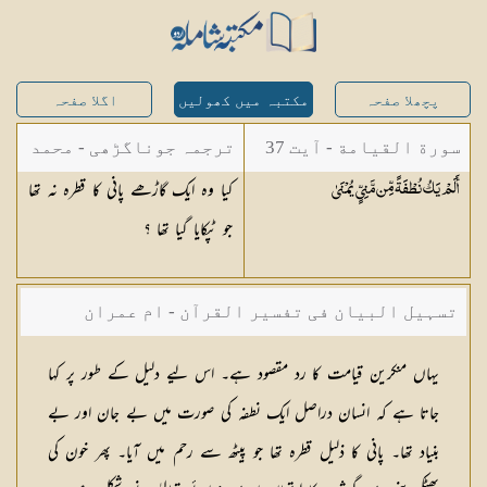
پچھلا صفحہ
مکتبہ میں کھولیں
اگلا صفحہ
سورة القيامة - آیت 37
ترجمہ جوناگڑھی - محمد
کیا وہ ایک گاڑھے پانی کا قطرہ نہ تھا
أَلَمْ يَكُ نُطْفَةً مِّن مَّنِيٍّ
يُمْنَىٰ
جونا گڑھی
جو ٹپکایا گیا تھا ؟
تسہیل البیان فی تفسیر القرآن - ام عمران
شکیلہ بنت میاں فضل حسین
یہاں منكرین قیامت كا رد مقصود ہے۔ اس لیے دلیل كے طور پر كہا
جاتا ہے كہ انسان دراصل ایك نطفہ كی صورت میں بے جان اور بے
بنیاد تھا۔ پانی كا ذلیل قطرہ تھا جو پیٹھ سے رحم میں آیا۔ پھر خون كی