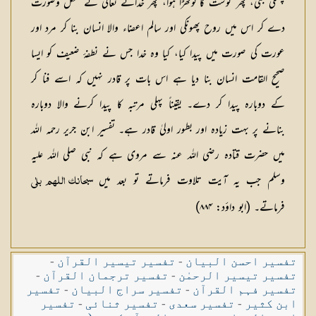
پھٹكی بنی، پھر گوشت كا لوتھڑا ہوا، پھر خدائے تعالیٰ نے شكل وصورت
دے كر اس میں روح پھونكی اور سالم اعضاء والا انسان بنا كر مرد اور
عورت كی صورت میں پیدا كیا، كیا وہ خدا جس نے نطفۂ ضعیف كو ایسا
صحیح القامت انسان بنا دیا ہے اس بات پر قادر نہیں كہ اسے فنا كر
كے دوبارہ پیدا كر دے۔ یقیناً پہلی مرتبہ كا پیدا كرنے والا دوبارہ
بنانے پر بہت زیادہ اور بطور اولیٰ قادر ہے۔ تفسیر ابن جریر رحمہ اللہ
میں حضرت قتادہ رضی اللہ عنہ سے مروی ہے كہ نبی صلی اللہ علیہ
وسلم جب یہ آیت تلاوت فرماتے تو بعد میں
سبحانك اللہم بلٰی
فرماتے۔ (ابو داؤد: ۸۸۴)
تفسیر احسن البیان
-
تفسیر تیسیر القرآن
-
تفسیر تیسیر الرحمٰن
-
تفسیر ترجمان القرآن
-
تفسیر فہم القرآن
-
تفسیر سراج البیان
-
تفسیر
ابن کثیر
-
تفسیر سعدی
-
تفسیر ثنائی
-
تفسیر