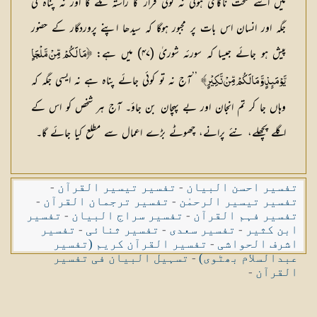
میں اسے سخت ناكامی ہوگی نہ كوئی فرار كا راستہ ملے گا اور نہ پناہ كی
جگہ اور انسان اس بات پر مجبور ہوگا كہ سیدھا اپنے پروردگار كے حضور
پیش ہو جائے جیسا كہ سورئہ شوریٰ (۴۷) میں ہے:
﴿مَا لَكُمْ مِّنْ مَّلْجَاٍ
’’آج نہ تو كوئی جائے پناہ ہے نہ ایسی جگہ كہ
يَّوْمَىِٕذٍ وَّ مَا لَكُمْ مِّنْ نَّكِيْرٍ﴾
وہاں جا كر تم انجان اور بے پہچان بن جاؤ۔ آج ہر شخص كو اس كے
اگلے پچھلے، نئے پرانے، چھوٹے بڑے اعمال سے مطلع كیا جائے گا۔
تفسیر احسن البیان
-
تفسیر تیسیر القرآن
-
تفسیر تیسیر الرحمٰن
-
تفسیر ترجمان القرآن
-
تفسیر فہم القرآن
-
تفسیر سراج البیان
-
تفسیر
ابن کثیر
-
تفسیر سعدی
-
تفسیر ثنائی
-
تفسیر
اشرف الحواشی
-
تفسیر القرآن کریم (تفسیر
عبدالسلام بھٹوی)
-
تسہیل البیان فی تفسیر
القرآن
-