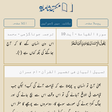
پچھلا صفحہ
مکتبہ میں کھولیں
اگلا صفحہ
سورة القيامة - آیت 10
ترجمہ جوناگڑھی - محمد
اس دن انسان کہے گا کہ آج
يَقُولُ الْإِنسَانُ يَوْمَئِذٍ أَيْنَ
الْمَفَرُّ
جونا گڑھی
بھاگنے کی جگہ کہاں ہے (
١
)۔
تسہیل البیان فی تفسیر القرآن - ام عمران
شکیلہ بنت میاں فضل حسین
یعنی آج تو انسان یہ پوچھتا ہے كہ قیامت آئے گی كب؟ لیكن جب
قیامت فی الواقع آجائے گی تو اس وقت اس سے بچ جانے كی اور
بھاگ كھڑا ہونے كی صورت سوچے گا، دوسروں سے پوچھے گا مگر اس