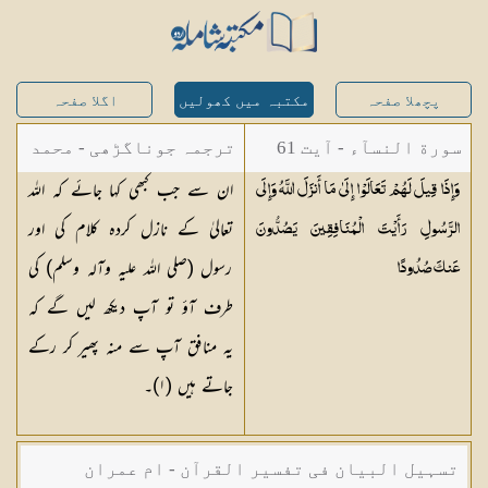
پچھلا صفحہ
مکتبہ میں کھولیں
اگلا صفحہ
سورة النسآء - آیت 61
ترجمہ جوناگڑھی - محمد
ان سے جب کبھی کہا جائے کہ اللہ
وَإِذَا قِيلَ لَهُمْ تَعَالَوْا إِلَىٰ مَا أَنزَلَ اللَّهُ وَإِلَى
جونا گڑھی
تعالیٰ کے نازل کردہ کلام کی اور
الرَّسُولِ رَأَيْتَ الْمُنَافِقِينَ يَصُدُّونَ
رسول (صلی اللہ علیہ وآلہ وسلم) کی
عَنكَ
صُدُودًا
طرف آؤ تو آپ دیکھ لیں گے کہ
یہ منافق آپ سے منہ پھیر کر رکے
جاتے ہیں (
١
)۔
تسہیل البیان فی تفسیر القرآن - ام عمران