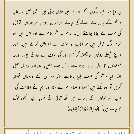
شکیلہ بنت میاں فضل حسین
یہ آیات ایسے لوگوں کے بارے میں نازل ہوئی ہیں۔ نبی صلی اللہ علیہ
وسلم کے پاس لے جانے کی بجائے سرداران یہود یا سردار ان ِ قریش
کی طرف لے جانا چاہتے ہیں۔ تاہم یہ حکم عام ہے اور اس میں وہ
تمام لوگ شامل ہیں جو کتاب و سنت سے اعراض کرتے ہیں۔ اور
اپنے فیصلے دونوں کو چھوڑ کر کسی اور کی طرف لے جاتے ہیں۔ ورنہ
مسلمانوں کا حال تو یہ ہوتا ہے ۔ کہ جب انھیں اللہ اور رسول صلی
اللہ علیہ وسلم کی طرف بلایا جاتاہے تاکہ وہ ان کے درمیان فیصلہ
کریں تو وہ کہتے ہیں سمعنا واطعنا، ہم نے سنا اور ہم نے اطاعت کی،
ایسے ہی لوگوں کے بارے میں اللہ تعالیٰ نے فرمایا ہے ’’یہی لوگ
کامیاب ہیں‘‘ (
)
اُولٰئِکَ ھُمُ الْمُفْلِحُوْنَ
تفسیر احسن البیان
-
تفسیر تیسیر القرآن
-