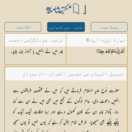
پچھلا صفحہ
مکتبہ میں کھولیں
اگلا صفحہ
سورة نوح - آیت 8
ترجمہ جوناگڑھی - محمد
پھر میں نے انہیں با آواز بلند بلایا۔
ثُمَّ إِنِّي دَعَوْتُهُمْ
جِهَارًا
جونا گڑھی
تسہیل البیان فی تفسیر القرآن - ام عمران
شکیلہ بنت میاں فضل حسین
حضرت نوح علیہ السلام فرماتے ہیں كہ میں نے مختلف طریقوں سے
انھیں دعوت دی، عام لوگوں كے مجمع میں بھی میں نے ان سے كہا
سنا، بآواز بلند ان كے كان كھول دئیے اور بسا اوقات ایك ایك كو
چپكے چپكے بھی سمجھایا، غرض تمام جتن كر لیے كہ یوں نہیں تو یوں سمجھ