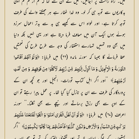
لیں۔ راہ راست پر آجائیں، میں نے ان سے كہا كہ كم از كم تم اپنی
بدكاریوں سے توبہ ہی كر لو۔ وہ خدا غفار ہے ہر جھكنے والے كی طرف
توجہ كرتا ہے، اور خواہ اس سے كیسے ہی بد سے بدتر اعمال سرزد
ہوئے ہوں ایك آن میں معاف فرما دیتا ہے اور یہی نہیں بلكہ دنیا
میں بھی وہ تمہیں تمہارے استغفار كی وجہ سے طرح طرح كی نعمتیں
عطا فرمائے گا جیسا كہ سورئہ مائدہ (۶۶) میں فرمایا:
﴿وَ لَوْ اَنَّهُمْ اَقَامُوا
التَّوْرٰىةَ وَ الْاِنْجِيْلَ وَ مَا اُنْزِلَ اِلَيْهِمْ مِّنْ رَّبِّهِمْ لَاَكَلُوْا مِنْ فَوْقِهِمْ وَ مِنْ تَحْتِ
’’اور اگر اہل كتاب تورات، انجیل اور جو كچھ ان كے
اَرْجُلِهِمْ﴾
پروردگار كی طرف سے ان پر نازل كیا گیا تھا۔ پر عمل پیرا رہتے تو ان
كے اوپر سے بھی رزق برساتے اور نیچے سے بھی نكلتا۔‘‘ سورئہ
اعراف (۶۷) میں فرمایا:
﴿وَ لَوْ اَنَّ اَهْلَ الْقُرٰى اٰمَنُوْا وَ اتَّقَوْا لَفَتَحْنَا عَلَيْهِمْ
’’اگر
بَرَكٰتٍ مِّنَ السَّمَآءِ وَ الْاَرْضِ وَ لٰكِنْ كَذَّبُوْا فَاَخَذْنٰهُمْ بِمَا كَانُوْا يَكْسِبُوْنَ﴾
بستیوں كے لوگ ایمان لاتے اور تقویٰ اختیار كرتے تو ہم ان پر