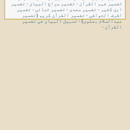
تفسیر فہم القرآن
-
تفسیر سراج البیان
-
تفسیر
ابن کثیر
-
تفسیر سعدی
-
تفسیر ثنائی
-
تفسیر
اشرف الحواشی
-
تفسیر القرآن کریم (تفسیر
عبدالسلام بھٹوی)
-
تسہیل البیان فی تفسیر
القرآن
-