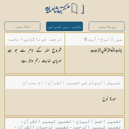
پچھلا صفحہ
مکتبہ میں کھولیں
اگلا صفحہ
سورة نوح - آیت 0
ترجمہ جوناگڑھی - محمد
شروع اللہ کے نام سے جو بیحد
بِسْمِ اللَّهِ الرَّحْمَٰنِ
الرَّحِيمِ
جونا گڑھی
مہربان نہایت رحم والا ہے
تسہیل البیان فی تفسیر القرآن - ام عمران
شکیلہ بنت میاں فضل حسین
سورۃ نوح
تفسیر احسن البیان
-
تفسیر تیسیر القرآن
-
تفسیر تیسیر الرحمٰن
-
تفسیر ترجمان القرآن
-