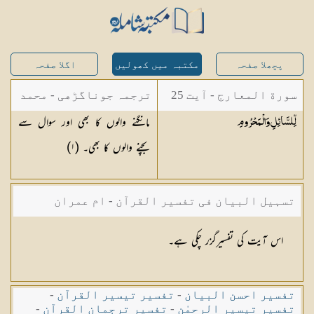
پچھلا صفحہ
مکتبہ میں کھولیں
اگلا صفحہ
سورة المعارج - آیت 25
ترجمہ جوناگڑھی - محمد
مانگنے والوں کا بھی اور سوال سے
لِّلسَّائِلِ
وَالْمَحْرُومِ
جونا گڑھی
بچنے والوں کا بھی۔ (
١
)
تسہیل البیان فی تفسیر القرآن - ام عمران
شکیلہ بنت میاں فضل حسین
اس آیت کی تفسیرگزر چکی ہے۔
تفسیر احسن البیان
-
تفسیر تیسیر القرآن
-
تفسیر تیسیر الرحمٰن
-
تفسیر ترجمان القرآن
-