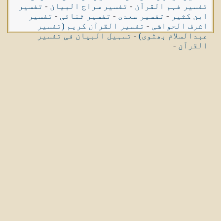
تفسیر فہم القرآن
-
تفسیر سراج البیان
-
تفسیر
ابن کثیر
-
تفسیر سعدی
-
تفسیر ثنائی
-
تفسیر
اشرف الحواشی
-
تفسیر القرآن کریم (تفسیر
عبدالسلام بھٹوی)
-
تسہیل البیان فی تفسیر
القرآن
-