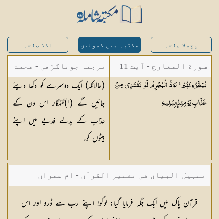
پچھلا صفحہ
مکتبہ میں کھولیں
اگلا صفحہ
سورة المعارج - آیت 11
ترجمہ جوناگڑھی - محمد
(حالانکہ) ایک دوسرے کو دکھا دیئے
يُبَصَّرُونَهُمْ ۚ يَوَدُّ الْمُجْرِمُ لَوْ يَفْتَدِي مِنْ
جونا گڑھی
جائیں گے (
١
)گنہگار اس دن کے
عَذَابِ يَوْمِئِذٍ
بِبَنِيهِ
عذاب کے بدلے فدیے میں اپنے
بیٹوں کو۔
تسہیل البیان فی تفسیر القرآن - ام عمران
شکیلہ بنت میاں فضل حسین
قرآن پاك میں ایك جگہ فرمایا گیا: لوگو! اپنے رب سے ڈرو اور اس