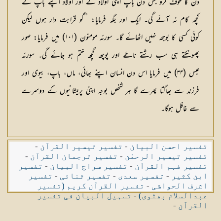
دن كا خوف كرو جس دن باپ اپنی اولاد كے اور اولاد اپنے باپ كے
كچھ كام نہ آئے گی۔ ایك اور جگہ فرمایا: ’’گو قرابت دار ہوں لیكن
كوئی كسی كا بوجھ نہیں اٹھائے گا۔ سورئہ مومنون (۱۰۱) میں فرمایا: صور
پھونكتے ہی سب رشتے ناطے اور پوچھ گچھ ختم ہو جائے گی۔ سورئہ
عبس (۳۴) میں فرمایا اس دن انسان اپنے بھائی، ماں، باپ، بیوی اور
فرزند سے بھاگتا پھرے گا ہر شخص بوجہ اپنی پریشانیوں كے دوسرے
سے غافل ہوگا۔
تفسیر احسن البیان
-
تفسیر تیسیر القرآن
-
تفسیر تیسیر الرحمٰن
-
تفسیر ترجمان القرآن
-
تفسیر فہم القرآن
-
تفسیر سراج البیان
-
تفسیر
ابن کثیر
-
تفسیر سعدی
-
تفسیر ثنائی
-
تفسیر
اشرف الحواشی
-
تفسیر القرآن کریم (تفسیر
عبدالسلام بھٹوی)
-
تسہیل البیان فی تفسیر
القرآن
-