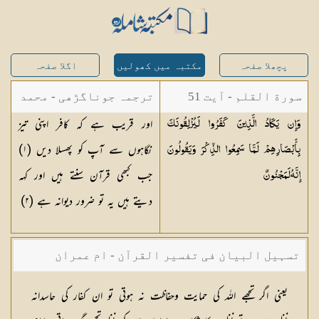
پچھلا صفحہ
مکتبہ میں کھولیں
اگلا صفحہ
سورة القلم - آیت 51
ترجمہ جوناگڑھی - محمد
اور قریب ہے کہ کافر اپنی تیز
وَإِن يَكَادُ الَّذِينَ كَفَرُوا لَيُزْلِقُونَكَ
جونا گڑھی
نگاہوں سے آپ کو پھسلا دیں (
١
)
بِأَبْصَارِهِمْ لَمَّا سَمِعُوا الذِّكْرَ وَيَقُولُونَ
جب کبھی قرآن سنتے ہیں اور کہہ
إِنَّهُ
لَمَجْنُونٌ
دیتے ہیں یہ تو ضرور دیوانہ ہے (
٢
)
تسہیل البیان فی تفسیر القرآن - ام عمران
شکیلہ بنت میاں فضل حسین
یعنی اگر تجھے اللہ كی حمایت وحفاظت نہ ہوتی تو ان كفار كی حاسدانہ