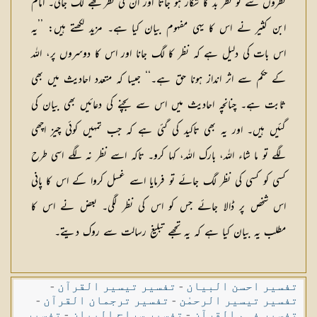
نظروں سے تو نظر بد كا شكار ہو جاتا اور ان كی نظر تجھے لگ جاتی۔ امام
ابن كثیر نے اس كا یہی مفہوم بیان كیا ہے۔ مزید لكھتے ہیں: ’’یہ
اس بات كی دلیل ہے كہ نظر كا لگ جانا اور اس كا دوسروں پر، اللہ
كے حكم سے اثر انداز ہونا حق ہے۔‘‘ جیسا كہ متعدد احادیث میں بھی
ثابت ہے۔ چنانچہ احادیث میں اس سے بچنے كی دعائیں بھی بیان كی
گئیں ہیں۔ اور یہ بھی تاكید كی گئی ہے كہ جب تمہیں كوئی چیز اچھی
لگے تو ما شاء اللہ، بارك اللہ، كہا كرو۔ تاكہ اسے نظر نہ لگے اسی طرح
كسی كو كسی كی نظر لگ جائے تو فرمایا اسے غسل كروا كے اس كا پانی
اس شخص پر ڈالا جائے جس كو اس كی نظر لگی۔ بعض نے اس كا
مطلب یہ بیان كیا ہے كہ یہ تجھے تبلیغ رسالت سے روك دیتے۔
تفسیر احسن البیان
-
تفسیر تیسیر القرآن
-
تفسیر تیسیر الرحمٰن
-
تفسیر ترجمان القرآن
-
تفسیر فہم القرآن
-
تفسیر سراج البیان
-
تفسیر