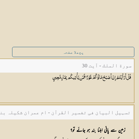
پچھلا صفحہ
سورة الملك - آیت 30
قُلْ أَرَأَيْتُمْ إِنْ أَصْبَحَ مَاؤُكُمْ غَوْرًا فَمَن يَأْتِيكُم بِمَاءٍ
مَّعِينٍ
تسہیل البیان فی تفسیر القرآن - ام عمران شکیلہ بن
زمین سے پانی ابلنا بند ہو جائے تو؟