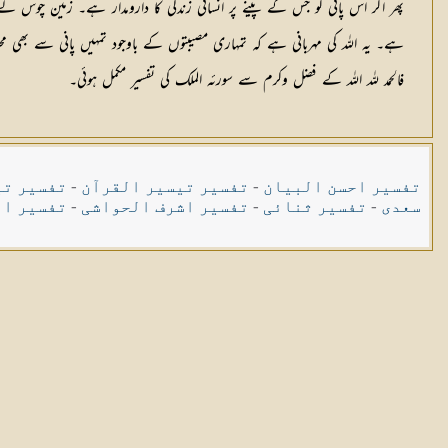
پھر اگر اس پانی كو جس كے پینے پر انسانی زندگی كا دارومدار ہے۔ زمین چوس لے
ہے۔ یہ اللہ كی مہربانی ہے كہ تمہاری مصیبتوں كے باوجود تمہیں پانی سے بھی مح
فالحمد للہ اللہ كے فضل وكرم سے سورئہ الملك كی تفسیر مكمل ہوئی۔
تفسیر احسن البیان
-
تفسیر تیسیر القرآن
-
تفسیر تی
سعدی
-
تفسیر ثنائی
-
تفسیر اشرف الحواشی
-
تفسیر ال