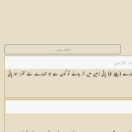
اگلا صفحہ
ا گڑھی
تمہارے (پینے کا) پانی زمین میں اتر جائے تو کون ہے جو تمہارے لئے نتھرا ہوا پانی