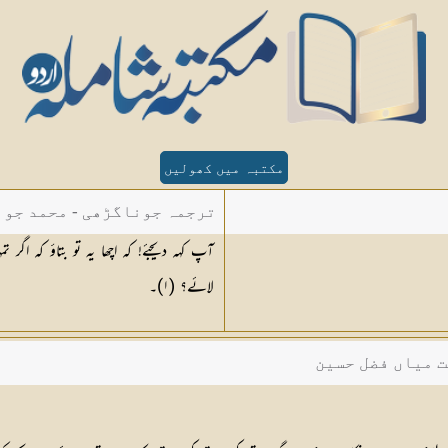
مکتبہ میں کھولیں
ترجمہ جوناگڑھی - محمد جون
آپ کہہ دیجئے! کہ اچھا یہ تو بتاؤ کہ اگر 
لائے؟ (
١
)۔
ت میاں فضل حسین