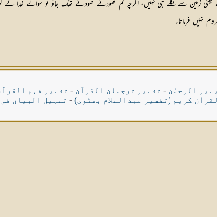
 یعنی زمین سے نكلے ہی نہیں، اگرچہ تم كھودتے كھودتے تھك جاؤ تو سوائے خدا كے كوئی 
روم نہیں فرماتا۔
سیر الرحمٰن
-
تفسیر ترجمان القرآن
-
تفسیر فہم القرآن
قرآن کریم (تفسیر عبدالسلام بھٹوی)
-
تسہیل البیان فی 