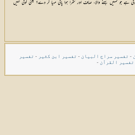
ہے جو تمہیں بہنے والا، صاف اور نتھرا ہوا پانی مہیا كر دے؟ یعنی كوئی نہیں
-
تفسیر سراج البیان
-
تفسیر ابن کثیر
-
تفسیر
تفسیر القرآن
-