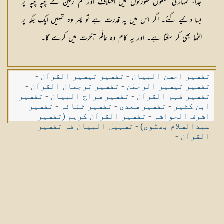
جدا، تمہاری شكلوں صورتوں میں اختلاف اور تم زمین كے چپہ چپہ پر
بسا دئیے گئے۔ اگر اس میں یہ قدرت ہے تو پھر وہ تمہیں ایك جگہ پر
اكٹھا بھی كر سكتا ہے۔ اور یہ كام وہ عالَم آخرت میں كرے گا۔
تفسیر احسن البیان
-
تفسیر تیسیر القرآن
-
تفسیر تیسیر الرحمٰن
-
تفسیر ترجمان القرآن
-
تفسیر فہم القرآن
-
تفسیر سراج البیان
-
تفسیر
ابن کثیر
-
تفسیر سعدی
-
تفسیر ثنائی
-
تفسیر
اشرف الحواشی
-
تفسیر القرآن کریم (تفسیر
عبدالسلام بھٹوی)
-
تسہیل البیان فی تفسیر
القرآن
-