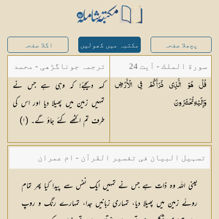
پچھلا صفحہ
مکتبہ میں کھولیں
اگلا صفحہ
سورة الملك - آیت 24
ترجمہ جوناگڑھی - محمد
کہہ دیجئے! کہ وہی ہے جس نے
قُلْ هُوَ الَّذِي ذَرَأَكُمْ فِي الْأَرْضِ
جونا گڑھی
تمہیں زمین میں پھیلا دیا اور اس کی
وَإِلَيْهِ
تُحْشَرُونَ
طرف تم اکٹھے کئے جاؤ گے۔ (
١
)
تسہیل البیان فی تفسیر القرآن - ام عمران
شکیلہ بنت میاں فضل حسین
یعنی اللہ وہ ذات ہے جس نے تمہیں ایك نفس سے پیدا كیا پھر تمام
روئے زمین میں پھیلا دیا، تمہاری زبانیں جدا، تمہارے رنگ و روپ