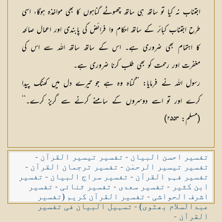
اجتناب نہ کیا تو ساتھ ہی ساتھ چھوٹے گناہوں کا بھی مواخذہ ہوگا، اسی
طرح اجتناب کبائر کے ساتھ احکام وا فرائض کی پابندی اور اعمال صالحہ
کا اہتمام بھی ضروری ہے۔ اس کے ساتھ ساتھ اللہ سے اس کی
مغفرت اور رحمت کو بھی طلب کرنا ضروری ہے۔
رسول اللہ نے فرمایا: ’’گناہ وہ ہے جو تیرے دل میں کھٹک پیدا
کرے اور تو اسے دوسروں کے سامنے کرنے سے گریز کرے۔‘‘
(مسلم: ۲۵۵۳)
تفسیر احسن البیان
-
تفسیر تیسیر القرآن
-
تفسیر تیسیر الرحمٰن
-
تفسیر ترجمان القرآن
-
تفسیر فہم القرآن
-
تفسیر سراج البیان
-
تفسیر
ابن کثیر
-
تفسیر سعدی
-
تفسیر ثنائی
-
تفسیر
اشرف الحواشی
-
تفسیر القرآن کریم (تفسیر
عبدالسلام بھٹوی)
-
تسہیل البیان فی تفسیر
القرآن
-