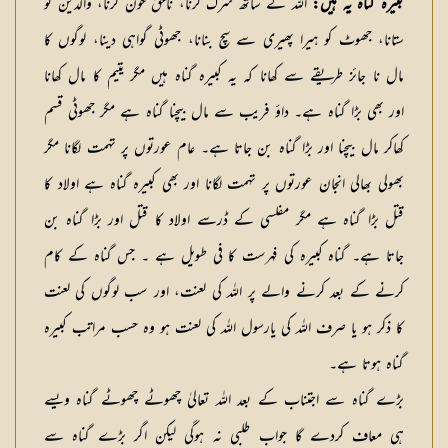
کبیرہ گناہ یہ ہیں:
اللہ کے ساتھ شرک کرنا، ناحق خون کرنا، والدین کو
ستانا، جھوٹ کو ہیرا پھیری سے سچ بنانا، جھوٹی گواہی دینا، لوگوں کا
مال نا جائز طریقے سے کھانا کہ یہ کبیرہ گناہ ہیں مگر یتیم کا مال کھانا
اور بھی بڑا گناہ ہے۔ داؤ فریب سے مال بیچنا گناہ ہے مگر جھوٹی قسم
کھاکر مال بیچنا اور بڑا گناہ بن جاتا ہے۔ عام عورتوں پر تہمت لگانا مگر
بھولی بھالی انجان عورتوں پر تہمت لگانا اور بھی کبیرہ گناہ ہے اولاد کا
قتل بڑا گناہ ہے مگر مفلسی کے ڈرسے اولاد کا قتل اور بڑا گناہ بن
جاتا ہے۔ گناہ کبیرہ کی فہرست کا فی طویل ہے ۔ جس گناہ کے کام
کرنے کے بعد کرنے والے پر اللہ کی لعنت، اور سب لوگوں کی لعنت
کا ذکر ہو یا صرف اللہ کی یارسول اللہ کی لعنت ہو وہ حسب مراتب کبیرہ
گناہ ہوتا ہے۔
بڑے گناہ سے اجتناب کے بعد اللہ تعالیٰ چھوٹے چھوٹے گناہ ویسے
ہی معاف کردے گا جواب طلبی نہ ہوگی لیکن اگر بڑے گناہ سے