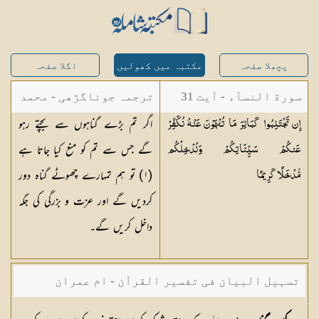
پچھلا صفحہ
مکتبہ میں کھولیں
اگلا صفحہ
سورة النسآء - آیت 31
ترجمہ جوناگڑھی - محمد
اگر تم بڑے گناہوں سے بچتے رہو
إِن تَجْتَنِبُوا كَبَائِرَ مَا تُنْهَوْنَ عَنْهُ نُكَفِّرْ
جونا گڑھی
گے جس سے تم کو منع کیا جاتا ہے
عَنكُمْ سَيِّئَاتِكُمْ وَنُدْخِلْكُم
(
١
) تو ہم تمہارے چھوٹے گناہ دور
مُّدْخَلًا
كَرِيمًا
کردیں گے اور عزت و بزرگی کی جگہ
داخل کریں گے۔
تسہیل البیان فی تفسیر القرآن - ام عمران
شکیلہ بنت میاں فضل حسین