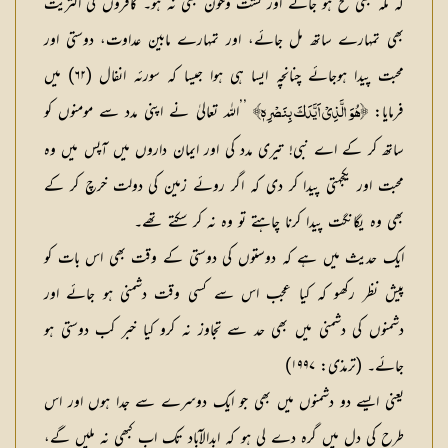
كہ مكہ بھی فتح ہو جائے اور كشت وخون بھی نہ ہو۔ كافروں كی اكثریت
بھی تمہارے ساتھ مل جائے، اور تمہارے مابین عداوت، دوستی اور
محبت پیدا ہوجائے چنانچہ ایسا ہی ہوا جیسا كہ سورئہ انفال (۶۲) میں
فرمایا:
’’اللہ تعالیٰ نے اپنی مدد سے مومنوں كو
﴿هُوَ الَّذِيْ اَيَّدَكَ بِنَصْرِهٖ﴾
ساتھ كر كے اے نبی! تیری مدد كی اور ایمان داروں میں آپس میں وہ
محبت اور یكجہتی پیدا كر دی كہ اگر روئے زمین كی دولت خرچ كر كے
بھی وہ یگانگت پیدا كرنا چاہتے تو وہ نہ كر سكتے تھے۔
ایك حدیث میں ہے كہ دوستوں كی دوستی كے وقت بھی اس بات كو
پیش نظر ركھو كہ كیا عجب اس سے كسی وقت دشمنی ہو جائے اور
دشمنوں كی دشمنی میں بھی حد سے تجاوز نہ كرو كیا خبر كب دوستی ہو
جائے۔ (ترمذی: ۱۹۹۷)
یعنی ایسے دو دشمنوں میں بھی جو ایك دوسرے سے جدا ہوں اور اس
طرح کی دل میں گرہ دے لی ہو كہ ابدالآباد تك اب كبھی نہ ملیں گے،