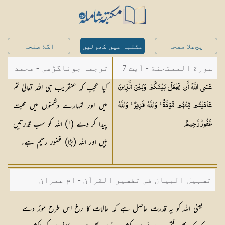
پچھلا صفحہ
مکتبہ میں کھولیں
اگلا صفحہ
سورة الممتحنة - آیت 7
ترجمہ جوناگڑھی - محمد
کیا عجب کہ عنقریب ہی اللہ تعالیٰ تم
عَسَى اللَّهُ أَن يَجْعَلَ بَيْنَكُمْ وَبَيْنَ الَّذِينَ
جونا گڑھی
میں اور تمہارے دشمنوں میں محبت
عَادَيْتُم مِّنْهُم مَّوَدَّةً ۚ وَاللَّهُ قَدِيرٌ ۚ وَاللَّهُ
پیدا کر دے (
١
) اللہ کو سب قدرتیں
غَفُورٌ
رَّحِيمٌ
ہیں اور اللہ (بڑا) غفور رحیم ہے۔
تسہیل البیان فی تفسیر القرآن - ام عمران
شکیلہ بنت میاں فضل حسین
یعنی اللہ كو یہ قدرت حاصل ہے كہ حالات كا رخ اس طرح موڑ دے