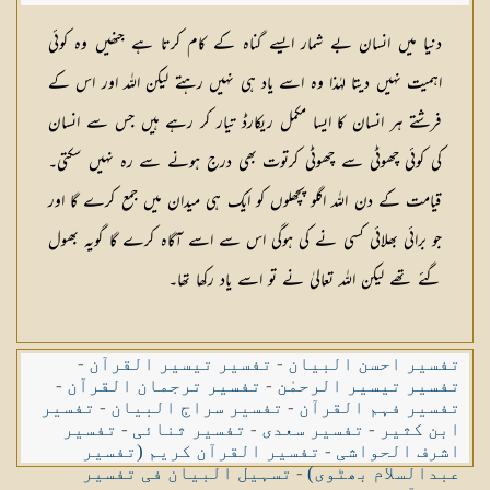
شکیلہ بنت میاں فضل حسین
دنیا میں انسان بے شمار ایسے گناہ كے كام كرتا ہے جنھیں وہ كوئی
اہمیت نہیں دیتا لہٰذا وہ اسے یاد ہی نہیں رہتے لیكن اللہ اور اس كے
فرشتے ہر انسان كا ایسا مكمل ریكارڈ تیار كر رہے ہیں جس سے انسان
كی كوئی چھوٹی سے چھوٹی كرتوت بھی درج ہونے سے رہ نہیں سكتی۔
قیامت كے دن اللہ اگلو پچھلوں كو ایك ہی میدان میں جمع كرے گا اور
جو برائی بھلائی كسی نے كی ہوگی اس سے اسے آگاہ كرے گا گویہ بھول
گئے تھے لیكن اللہ تعالیٰ نے تو اسے یاد ركھا تھا۔
تفسیر احسن البیان
-
تفسیر تیسیر القرآن
-
تفسیر تیسیر الرحمٰن
-
تفسیر ترجمان القرآن
-
تفسیر فہم القرآن
-
تفسیر سراج البیان
-
تفسیر
ابن کثیر
-
تفسیر سعدی
-
تفسیر ثنائی
-
تفسیر
اشرف الحواشی
-
تفسیر القرآن کریم (تفسیر
عبدالسلام بھٹوی)
-
تسہیل البیان فی تفسیر