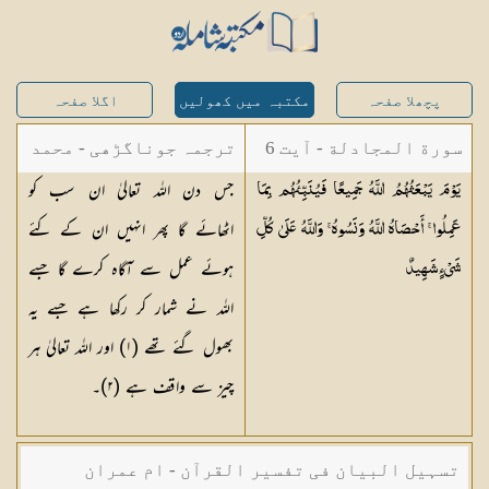
پچھلا صفحہ
مکتبہ میں کھولیں
اگلا صفحہ
سورة المجادلة - آیت 6
ترجمہ جوناگڑھی - محمد
جس دن اللہ تعالیٰ ان سب کو
يَوْمَ يَبْعَثُهُمُ اللَّهُ جَمِيعًا فَيُنَبِّئُهُم بِمَا
جونا گڑھی
اٹھائے گا پھر انہیں ان کے کئے
عَمِلُوا ۚ أَحْصَاهُ اللَّهُ وَنَسُوهُ ۚ وَاللَّهُ عَلَىٰ كُلِّ
ہوئے عمل سے آگاہ کرے گا جسے
شَيْءٍ
شَهِيدٌ
اللہ نے شمار کر رکھا ہے جسے یہ
بھول گئے تھے (
١
) اور اللہ تعالیٰ ہر
چیز سے واقف ہے (
٢
)۔
تسہیل البیان فی تفسیر القرآن - ام عمران