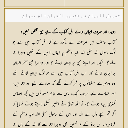
تسہیل البیان فی تفسیر القرآن - ام عمران
شکیلہ بنت میاں فضل حسین
دوہرا اجر صرف ایمان والے اہل کتاب کے لیے ہی مختص نہیں:
کتاب وسنت میں صراحت سے مذکور ہے کہ اہل کتاب میں سے جو
لوگ رسول اللہ صلی اللہ علیہ وسلم پر ایمان لائیں گے انھیں دوہرا اجر
ملے گا۔ ایک اجر اپنے نبی پر ایمان لانے کا اور دوسرا نبی آخر الزمان
پر ایمان لانے کا۔ اب اہل کتاب میں سے جو لوگ ایمان لائے تھے
وہ دوسرے مسلمانوں پر فخر کرنے لگے کہ ہمارے لیے دو اجر ہیں،
اور تمہارے لیے صرف ایک، جس سے عام مسلمانوں میں کچھ احساس
کمتری پیدا ہونے لگا، تو اللہ تعالیٰ نے انھیں تسلی دیتے ہوئے فرمایا کہ
اگر تم سچے دل سے اللہ اور اس کے رسول صلی اللہ علیہ وسلم کے
فرمانبردار بن جاؤ گے تو تمہیں بھی دوہرا اجر ملے گا اللہ کے ہاں اجر