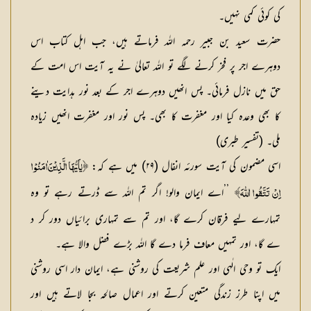
کی کوئی کمی نہیں۔
حضرت سعید بن جبیر رحمہ اللہ فرماتے ہیں، جب اہل کتاب اس
دوہرے اجر پر فخر کرنے لگے تو اللہ تعالیٰ نے یہ آیت اس امت کے
حق میں نازل فرمائی۔ پس انھیں دوہرے اجر کے بعد نور ہدایت دینے
کا بھی وعدہ کیا اور مغفرت کا بھی۔ پس نور اور مغفرت انھیں زیادہ
ملی۔ (تفسیر طبری)
اسی مضمون کی آیت سورئہ انفال (۲۹) میں ہے کہ:
﴿يٰاَيُّهَا الَّذِيْنَ اٰمَنُوْا
’’اے ایمان والو! اگر تم اللہ سے ڈرتے رہے تو وہ
اِنْ تَتَّقُوا اللّٰهَ﴾
تمہارے لیے فرقان کرے گا، اور تم سے تمہاری برائیاں دور کر د
ے گا، اور تمہیں معاف فرما دے گا اللہ بڑے فضل والا ہے۔
ایک تو وحی الٰہی اور علم شریعت کی روشنی ہے، ایمان دار اسی روشنی
میں اپنا طرز زندگی متعین کرتے اور اعمال صالحہ بجا لاتے ہیں اور