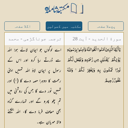
پچھلا صفحہ
مکتبہ میں کھولیں
اگلا صفحہ
سورة الحديد - آیت 28
ترجمہ جوناگڑھی - محمد
اے لوگوں جو ایمان لائے ہو! اللہ
يَا أَيُّهَا الَّذِينَ آمَنُوا اتَّقُوا اللَّهَ وَآمِنُوا بِرَسُولِهِ
جونا گڑھی
سے ڈرتے رہا کرو اور اس کے
يُؤْتِكُمْ كِفْلَيْنِ مِن رَّحْمَتِهِ وَيَجْعَل لَّكُمْ
رسول پر ایمان لاؤ اللہ تمہیں اپنی
نُورًا تَمْشُونَ بِهِ وَيَغْفِرْ لَكُمْ ۚ وَاللَّهُ
رحمت کا دوہرا حصہ دے گا (
١
) اور
غَفُورٌ
رَّحِيمٌ
تمہیں نور دے گا جس کی روشنی میں
تم چلو پھرو گے اور تمہارے گناہ
بھی معاف فرما دے گا، اللہ بخشنے
والا مہربان ہے۔