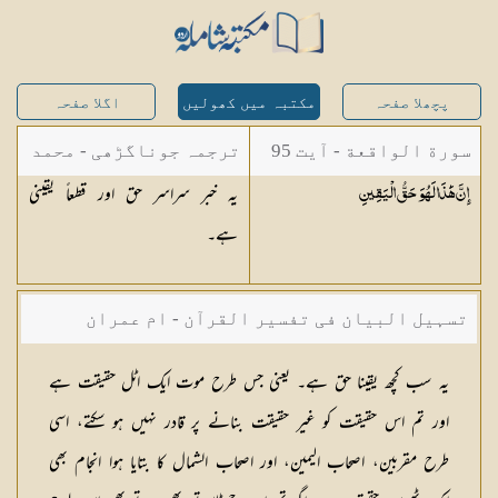
پچھلا صفحہ
مکتبہ میں کھولیں
اگلا صفحہ
سورة الواقعة - آیت 95
ترجمہ جوناگڑھی - محمد
یہ خبر سراسر حق اور قطعاً یقینی
إِنَّ هَٰذَا لَهُوَ حَقُّ
الْيَقِينِ
جونا گڑھی
ہے۔
تسہیل البیان فی تفسیر القرآن - ام عمران
شکیلہ بنت میاں فضل حسین
یہ سب کچھ یقینا حق ہے۔ یعنی جس طرح موت ایک اٹل حقیقت ہے
اور تم اس حقیقت کو غیر حقیقت بنانے پر قادر نہیں ہو سکتے، اسی
طرح مقربین، اصحاب الیمین، اور اصحاب الشمال کا بتایا ہوا انجام بھی