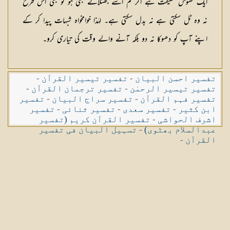
ایک ٹھوس حقیقت ہے اگر تم اسے جھٹلاتے بھی ہو تو بھی اس طرح
نہ وہ ٹل سکتی ہے نہ بدل سکتی ہے۔ لہٰذا خوامخواہ شبہات پیدا کر کے
اپنے آپ کو دھوکا نہ دو بلکہ آنے والے وقت کی تیاری کرو۔
تفسیر احسن البیان
-
تفسیر تیسیر القرآن
-
تفسیر تیسیر الرحمٰن
-
تفسیر ترجمان القرآن
-
تفسیر فہم القرآن
-
تفسیر سراج البیان
-
تفسیر
ابن کثیر
-
تفسیر سعدی
-
تفسیر ثنائی
-
تفسیر
اشرف الحواشی
-
تفسیر القرآن کریم (تفسیر
عبدالسلام بھٹوی)
-
تسہیل البیان فی تفسیر
القرآن
-