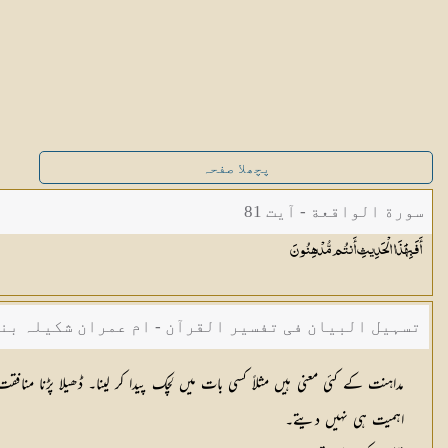
پچھلا صفحہ
سورة الواقعة - آیت 81
أَفَبِهَٰذَا الْحَدِيثِ أَنتُم
مُّدْهِنُونَ
تسہیل البیان فی تفسیر القرآن - ام عمران شکیلہ بن
مداہنت کے کئی معنی ہیں مثلاً کسی بات میں لچک پیدا کر لینا۔ ڈھیلا پڑنا منافقت
اہمیت ہی نہیں دیتے۔