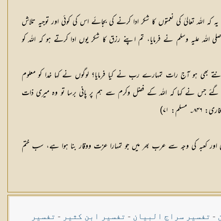
 اللہ تعالیٰ کی نعمتوں کا شکر ادا کرنے کی بجائے اس کی کوئی اور توجیہ تلاش
اللہ علیہ وسلم نے فرمایا، تم اپنے رزق کا شکر یوں ادا کرتے ہو کہ اللہ کو
جانتے بھی ہو آج رات تمہارے رب نے کیا فرمایا؟ لوگوں نے کہا خدا کو معلوم
گئے جس نے کہا کہ اللہ کے فضل وکرم سے ہم پر پانی برسا تو وہ میری ذات
گی اور کعبہ کی وجہ سے عرب بھر میں جو تمہارا عزت ووقار بنا ہوا ہے، سب ختم
-
تفسیر سراج البیان
-
تفسیر ابن کثیر
-
تفسیر