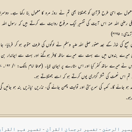
ول ہے اسی طرح قرآن کو جھٹلانا بھی تم نے روز مرہ کا معمول بنا رکھا ہے۔ دوسرا یہ کہ
ا علی رضی اللہ عنہ اس آیت کی تفسیر ایک مرفوع روایت سے کرتے ہیں کہ رسول اللہ صلی 
: ۳۲۹۵)
صبح کی نماز کے بعد حضور صلی اللہ علیہ وسلم نے لوگوں کی طرف متوجہ ہو کر فرمایا، 
ہ آج میرے بندوں میں سے بہت سے میرے ساتھ کافر ہوگئے اور بہت سے ایماندار بن 
 کفر کیا اور اس ستارے پر ایمان لایا۔ (موطا امام مالک: ۱/ ۱۹۲۔ بخاری: ۸۴۶۔ مسلم: ۷۱)
ر تم اس نعمت کی شکر گزاری یوں کرتے ہو کہ اسے جھٹلاتے ہو۔
د ہو جائے گا۔ کعبہ کی سرپرستی اور تولیت چھن جائے گی، نذریں نیازیں بند ہو جائیں 
رہو۔
سیر الرحمٰن
-
تفسیر ترجمان القرآن
-
تفسیر فہم القرآن