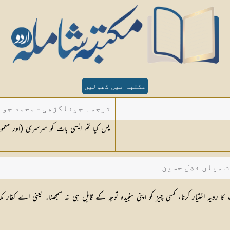
مکتبہ میں کھولیں
ترجمہ جوناگڑھی - محمد جون
پس کیا تم ایسی بات کو سرسری (اور معمو
ت میاں فضل حسین
 کا رویہ اختیار کرنا، کسی چیز کو اپنی سنجیدہ توجہ کے قابل ہی نہ سمجھنا۔ یعنی اے کفا