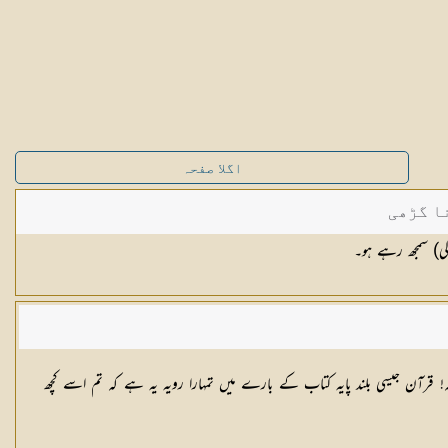
اگلا صفحہ
ا گڑھی
لی) سمجھ رہے ہو۔
ر مکہ! قرآن جیسی بلند پایہ کتاب کے بارے میں تمہارا رویہ یہ ہے کہ تم اسے کچھ