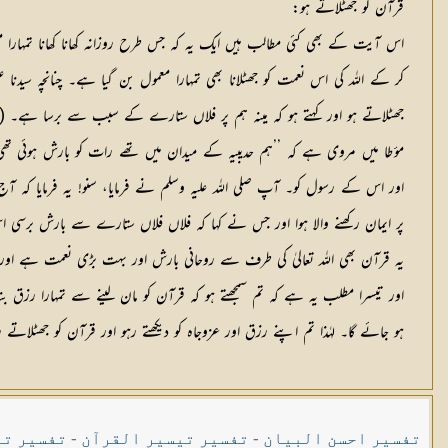
قرآن کو جھٹلاتے ہو:
اس آیت کے بھی کئی مطالب ہیں ایک یہ کہ جس طرح روزانہ کھانا کھانا تمہارا معم
کر کے اللہ کی اس نعمت کو جھٹلانا بھی تمہارا معمول بن گیا ہے۔ چنانچہ سیدن
جھٹلاتے ہو اور کہتے ہو کہ مینہ ہم پر فلاں ستارے کے سبب سے برسا ہے۔ (ترمذی
مؤطا میں مروی ہے کہ ’’ہم حدیبیہ کے میدان میں تھے رات کو بارش ہوئی تھی 
اور اس کے رسول کو۔ آپ صلی اللہ علیہ وسلم نے فرمایا، سنو! یہ فرمایا ک
پر ایمان رکھنے والا ہوا اور جس نے کہا کہ فلاں فلاں ستارے سے بارش برسی اس نے میرے ساتھ
یہ قرآن بھی اللہ تعالیٰ کی طرف سے روحانی بارش اور بہت بڑی نعمت ہے او
اور تیسرا مطلب یہ ہے کہ تم سمجھتے ہو کہ قرآن کو مان لینے سے تمہارا رزق بن
ہو جائے گا۔ لہٰذا تم اپنے رزق اور عزوجاہ کو دیکھتے رہو اور قرآن کو جھٹلاتے 
تفسیر احسن البیان
-
تفسیر تیسیر القرآن
-
تفسیر تی