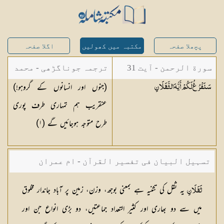
پچھلا صفحہ
مکتبہ میں کھولیں
اگلا صفحہ
سورة الرحمن - آیت 31
ترجمہ جوناگڑھی - محمد
(جنوں اور انسانوں کے گروہو!)
سَنَفْرُغُ لَكُمْ أَيُّهَ
الثَّقَلَانِ
جونا گڑھی
عنقریب ہم تمہاری طرف پوری
طرح متوجہ ہوجائیں گے (
١
)
تسہیل البیان فی تفسیر القرآن - ام عمران
شکیلہ بنت میاں فضل حسین
یہ ثقل کی تثنیہ ہے بمعنی بوجھ، وزن، زمین پر آباد جاندار مخلوق
ثَقَلَانِ
میں سے دو بھاری اور كثیر التعداد جماعتیں، دو بڑی انواع جن اور