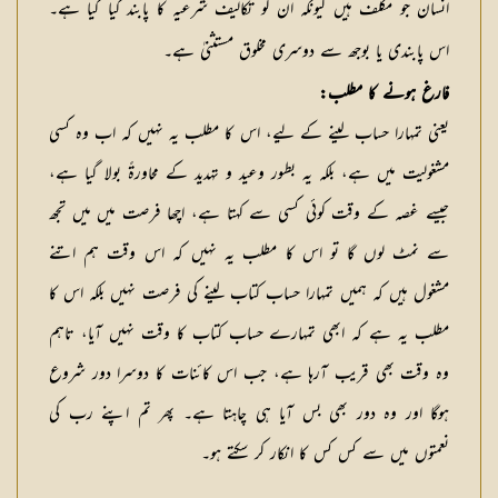
انسان جو مكلف ہیں كیونكہ ان كو تكالیف شرعیہ كا پابند كیا گیا ہے۔
اس پابندی یا بوجھ سے دوسری مخلوق مستثنیٰ ہے۔
فارغ ہونے كا مطلب:
یعنی تمہارا حساب لینے كے لیے، اس كا مطلب یہ نہیں كہ اب وہ كسی
مشغولیت میں ہے، بلكہ یہ بطور وعید و تہدید کے محاورةً بولا گیا ہے،
جیسے غصہ كے وقت كوئی كسی سے كہتا ہے، اچھا فرصت میں میں تجھ
سے نمٹ لوں گا تو اس كا مطلب یہ نہیں كہ اس وقت ہم اتنے
مشغول ہیں كہ ہمیں تمہارا حساب كتاب لینے كی فرصت نہیں بلكہ اس كا
مطلب یہ ہے كہ ابھی تمہارے حساب كتاب كا وقت نہیں آیا، تاہم
وہ وقت بھی قریب آرہا ہے، جب اس كائنات كا دوسرا دور شروع
ہوگا اور وہ دور بھی بس آیا ہی چاہتا ہے۔ پھر تم اپنے رب كی
نعمتوں میں سے كس كس كا انكار كر سكتے ہو۔