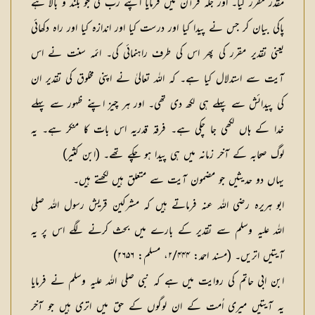
مقدر مقرر کیا۔ اور جگہ قرآن میں فرمایا اپنے رب کی جو بلند و بالا ہے
پاکی بیان کر جس نے پیدا کیا اور درست کیا اور اندازہ کیا اور راہ دکھائی
یعنی تقدیر مقرر کی پھر اس کی طرف راہنمائی کی۔ ائمہ سنت نے اس
آیت سے استدلال کیا ہے۔ کہ اللہ تعالیٰ نے اپنی مخلوق کی تقدیر ان
کی پیدائش سے پہلے ہی لکھ دی تھی۔ اور ہر چیز اپنے ظہور سے پہلے
خدا کے ہاں لکھی جا چکی ہے۔ فرقہ قدریہ اس بات کا منکر ہے۔ یہ
لوگ صحابہ کے آخر زمانہ میں ہی پیدا ہو چکے تھے۔ (ابن کثیر)
یہاں دو حدیثیں جو مضمون آیت سے متعلق ہیں لکھتے ہیں۔
ابو ہریرہ رضی اللہ عنہ فرماتے ہیں کہ مشرکین قریش رسول اللہ صلی
اللہ علیہ وسلم سے تقدیر کے بارے میں بحث کرنے لگے اس پر یہ
آیتیں اتریں۔ (مسند احمد: ۲/۴۴۴، مسلم: ۲۶۵۶)
ابن ابی حاتم کی روایت میں ہے کہ نبی صلی اللہ علیہ وسلم نے فرمایا
یہ آیتیں میری اُمت کے ان لوگوں کے حق میں اتری ہیں جو آخر