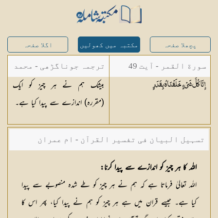
پچھلا صفحہ
مکتبہ میں کھولیں
اگلا صفحہ
سورة القمر - آیت 49
ترجمہ جوناگڑھی - محمد
بیشک ہم نے ہر چیز کو ایک
إِنَّا كُلَّ شَيْءٍ خَلَقْنَاهُ
بِقَدَرٍ
جونا گڑھی
(مقررہ) اندازے سے پیدا کیا ہے۔
تسہیل البیان فی تفسیر القرآن - ام عمران
شکیلہ بنت میاں فضل حسین
اللہ کا ہر چیز کو اندازے سے پیدا کرنا:
اللہ تعالیٰ فرماتا ہے کہ ہم نے ہر چیز کو طے شدہ منصوبے سے پیدا
کیا ہے۔ جیسے قران میں ہے ہر چیز کو ہم نے پیدا کیا، پھر اس کا