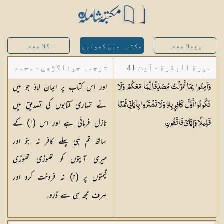
پچھلا صفحہ
مکتبہ میں کھولیں
اگلا صفحہ
سورة البقرة - آیت 41
ترجمہ جوناگڑھی - محمد
اور اس کتاب پر ایمان لاؤ جو میں
وَآمِنُوا بِمَا أَنزَلْتُ مُصَدِّقًا لِّمَا مَعَكُمْ وَلَا
جونا گڑھی
نے تمہاری کتابوں کی تصدیق میں
تَكُونُوا أَوَّلَ كَافِرٍ بِهِ ۖ وَلَا تَشْتَرُوا بِآيَاتِي ثَمَنًا
نازل فرمائی ہے اور اس (
١
) کے
قَلِيلًا وَإِيَّايَ
فَاتَّقُونِ
ساتھ تم ہی پہلے کافر نہ بنو اور
میری آیتوں کو تھوڑی تھوڑی
قیمتوں پر (
٢
) نہ فروخت کرو اور
صرف مجھ ہی سے ڈرو۔