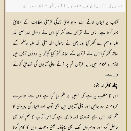
تسہیل البیان فی تفسیر القرآن - ام عمران
شکیلہ بنت میاں فضل حسین
کتاب پر ایمان لانے سے مراد اپنی زندگی قرآنی احکامات کے مطابق
بسر کرنا ہے۔ جس نے قرآن سے کفر کیا اس نے رسول اللہ صلی اللہ
علیہ وسلم سے کفر کیا اور جس نے رسول اللہ صلی اللہ علیہ وسلم کے
ساتھ کفر کیا اس نے قرآن کے ساتھ کفر کیا کیونکہ یہ دونوں آپس میں
لازم و ملزوم ہیں۔ یہ قرآن تم پر آنے والی کتابوں کی تصدیق کرنے
والا ہے۔
پہلے کافر نہ بنو:
اس کا مطلب یہ ہے کہ تمہیں جو علم دیا گیا ہے اس سے دوسرے
محروم نہ رہ جائیں اور پہلی کتابوں میں بھی توحید اور انبیاء کی پیروی کا
حکم تھا۔ اس لیے تمہاری ذمہ داری ہے کہ اس کتاب کا علم خود بھی
حاصل کرو اور دوسروں تک بھی پہنچاؤ۔ یعنی دعوت دین کا کام کرنا