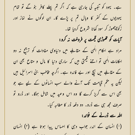
ہے۔ یہود کو تنبیہ کی جارہی ہے کہ اگر تم پہلے كافر بنو گے تو تمام
یہودیوں کے کفر کا وبال تم پر پڑے گا۔ ان لوگوں نے نماز اور
زکوٰۃچھوڑ کر سود کھانا شروع کردیا تھا۔
آیات کو تھوڑی قیمت پر فروخت نہ کرو:
مراد ہے احکام الٰہی کے مقابلے میں دنیاوی مفادات کو ترجیح نہ دو
احکامات الٰہی تو اتنے قیمتی ہیں کہ ساری دنیا کا مال و متاع بھی ان
کے مقابلے میں ہیچ اور بے فائدہ ہے۔ اگرچہ مخاطب بنی اسرائیل ہیں
لیکن یہ حکم قیامت تک آنے والے سب انسانوں کے لیے ہے جو
بھی اس سے گریز کرے گا وہ اس وعید میں شامل ہوگا۔ اور ڈرو تو
صرف مجھ ہی سے ڈرو۔ دو دفعہ ڈر کا مطالبہ کیا۔
اللہ سے ڈرنے كے فوائد:
(۱) انسان کے اندر جواب دہی کا احساس پیدا ہوتا ہے (۲) انسان