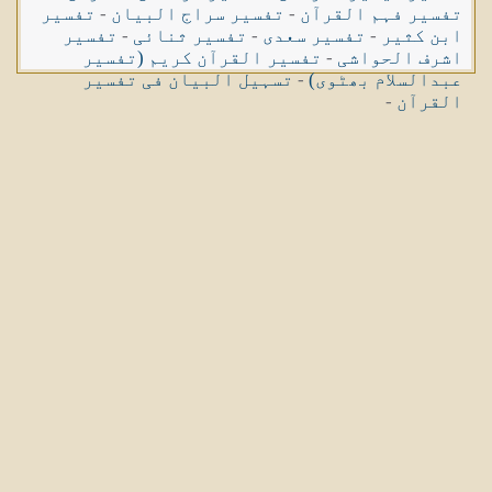
تفسیر فہم القرآن
-
تفسیر سراج البیان
-
تفسیر
ابن کثیر
-
تفسیر سعدی
-
تفسیر ثنائی
-
تفسیر
اشرف الحواشی
-
تفسیر القرآن کریم (تفسیر
عبدالسلام بھٹوی)
-
تسہیل البیان فی تفسیر
القرآن
-