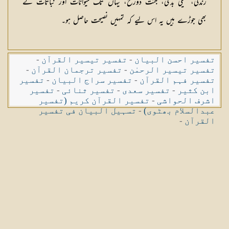
زندگی، نیکی بدی، جنت دوزخ، یہاں تک حیوانات اور نباتات کے
بھی جوڑے ہیں یہ اس لیے کہ تمہیں نصیحت حاصل ہو۔
تفسیر احسن البیان
-
تفسیر تیسیر القرآن
-
تفسیر تیسیر الرحمٰن
-
تفسیر ترجمان القرآن
-
تفسیر فہم القرآن
-
تفسیر سراج البیان
-
تفسیر
ابن کثیر
-
تفسیر سعدی
-
تفسیر ثنائی
-
تفسیر
اشرف الحواشی
-
تفسیر القرآن کریم (تفسیر
عبدالسلام بھٹوی)
-
تسہیل البیان فی تفسیر
القرآن
-