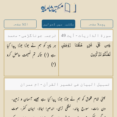
پچھلا صفحہ
مکتبہ میں کھولیں
اگلا صفحہ
سورة الذاريات - آیت 49
ترجمہ جوناگڑھی - محمد
ہر چیز کو ہم نے جوڑا جوڑا پیدا کیا
وَمِن كُلِّ شَيْءٍ خَلَقْنَا زَوْجَيْنِ
جونا گڑھی
ہے (
١
) تاکہ تم نصیحت حاصل کرو
لَعَلَّكُمْ
تَذَكَّرُونَ
)
٢
(
تسہیل البیان فی تفسیر القرآن - ام عمران
شکیلہ بنت میاں فضل حسین
یعنی تمام مخلوق کو ہم نے جوڑا جوڑا پیدا کیا ہے جیسے آسمان و زمین،
دن رات، سورج چاند، خشکی تری، اندھیرا اجالا، ایمان کفر، موت