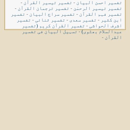
تفسیر احسن البیان
-
تفسیر تیسیر القرآن
-
تفسیر تیسیر الرحمٰن
-
تفسیر ترجمان القرآن
-
تفسیر فہم القرآن
-
تفسیر سراج البیان
-
تفسیر
ابن کثیر
-
تفسیر سعدی
-
تفسیر ثنائی
-
تفسیر
اشرف الحواشی
-
تفسیر القرآن کریم (تفسیر
عبدالسلام بھٹوی)
-
تسہیل البیان فی تفسیر
القرآن
-