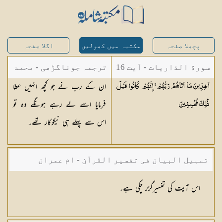
پچھلا صفحہ
مکتبہ میں کھولیں
اگلا صفحہ
سورة الذاريات - آیت 16
ترجمہ جوناگڑھی - محمد
ان کے رب نے جو کچھ انہیں عطا
آخِذِينَ مَا آتَاهُمْ رَبُّهُمْ ۚ إِنَّهُمْ كَانُوا قَبْلَ
جونا گڑھی
فرمایا اسے لے رہے ہونگے وہ تو
ذَٰلِكَ
مُحْسِنِينَ
اس سے پہلے ہی نیکوکار تھے۔
تسہیل البیان فی تفسیر القرآن - ام عمران
شکیلہ بنت میاں فضل حسین
اس آیت کی تفسیرگزر چکی ہے۔