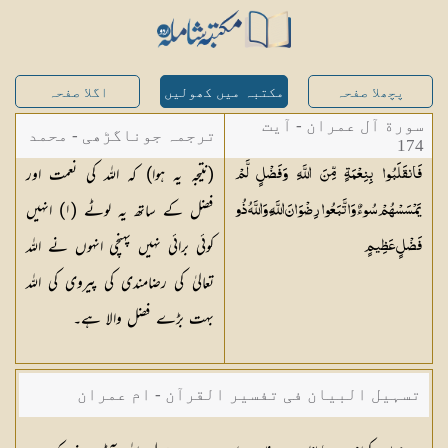
پچھلا صفحہ
مکتبہ میں کھولیں
اگلا صفحہ
سورة آل عمران - آیت
ترجمہ جوناگڑھی - محمد
174
(نتیجہ یہ ہوا) کہ اللہ کی نعمت اور
فَانقَلَبُوا بِنِعْمَةٍ مِّنَ اللَّهِ وَفَضْلٍ لَّمْ
جونا گڑھی
فضل کے ساتھ یہ لوٹے (
١
) انہیں
يَمْسَسْهُمْ سُوءٌ وَاتَّبَعُوا رِضْوَانَ اللَّهِ ۗ وَاللَّهُ ذُو
کوئی برائی نہیں پہنچی انہوں نے اللہ
فَضْلٍ
عَظِيمٍ
تعالیٰ کی رضامندی کی پیروی کی اللہ
بہت بڑے فضل والا ہے۔
تسہیل البیان فی تفسیر القرآن - ام عمران
شکیلہ بنت میاں فضل حسین