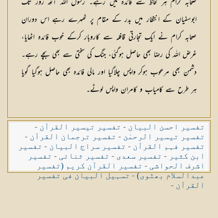
صحابہ کرام ہر لحاظ سے فائدہ میں رہے۔ رسول اللہ آٹھ روز تک
ابوسفیان کے انتظار میں بدر کے مقام پر ٹھہرے رہے اس دوران
صحابہ کرام نے ایک تجارتی قافلہ سے کاروبار کرکے خوب فائدہ اٹھایا،
غرض اللہ کی رضا بھی حاصل ہوگئی، جنگ کی سختی سے بھی بچے رہے۔
دشمن بھی مرعوب ہوکر واپس چلاگیا اور مالی فائدہ بھی حاصل ہوگیا گویا
ہر طرح سے کامیاب و کامران واپس لوٹے۔
تفسیر احسن البیان
-
تفسیر تیسیر القرآن
-
تفسیر تیسیر الرحمٰن
-
تفسیر ترجمان القرآن
-
تفسیر فہم القرآن
-
تفسیر سراج البیان
-
تفسیر
ابن کثیر
-
تفسیر سعدی
-
تفسیر ثنائی
-
تفسیر
اشرف الحواشی
-
تفسیر القرآن کریم (تفسیر
عبدالسلام بھٹوی)
-
تسہیل البیان فی تفسیر
القرآن
-