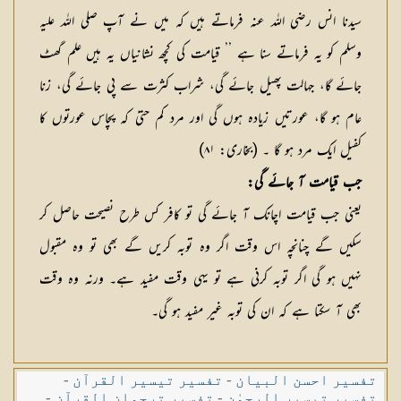
سیدنا انس رضی اللہ عنہ فرماتے ہیں کہ میں نے آپ صلی اللہ علیہ
وسلم کو یہ فرماتے سنا ہے ’’ قیامت کی کچھ نشانیاں یہ ہیں علم گھٹ
جائے گا، جہالت پھیل جائے گی، شراب کثرت سے پی جائے گی، زنا
عام ہو گا، عورتیں زیادہ ہوں گی اور مرد کم حتیٰ کہ پچاس عورتوں کا
کفیل ایک مرد ہو گا ۔ (بخاری: ۸۱)
جب قیامت آ جائے گی:
یعنی جب قیامت اچانک آ جائے گی تو کافر کس طرح نصیحت حاصل کر
سکیں گے چنانچہ اس وقت اگر وہ توبہ کریں گے بھی تو وہ مقبول
نہیں ہو گی اگر توبہ کرنی ہے تو یہی وقت مفید ہے۔ ورنہ وہ وقت
بھی آ سکتا ہے کہ ان کی توبہ غیر مفید ہو گی۔
تفسیر احسن البیان
-
تفسیر تیسیر القرآن
-
تفسیر تیسیر الرحمٰن
-
تفسیر ترجمان القرآن
-