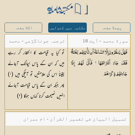
پچھلا صفحہ
مکتبہ میں کھولیں
اگلا صفحہ
سورة محمد - آیت 18
ترجمہ جوناگڑھی - محمد
تو کیا یہ قیامت کا انتطار کر رہے
فَهَلْ يَنظُرُونَ إِلَّا السَّاعَةَ أَن تَأْتِيَهُم بَغْتَةً ۖ
جونا گڑھی
ہیں کہ ان کے پاس اچانک آجائے
فَقَدْ جَاءَ أَشْرَاطُهَا ۚ فَأَنَّىٰ لَهُمْ إِذَا
یقیناً اس کی علامتیں تو آچکی ہیں (
١
)
جَاءَتْهُمْ
ذِكْرَاهُمْ
پھر جبکہ ان کے پاس قیامت آجائے
انہیں نصیحت کرنا کہاں ہوگا (
٢
)
تسہیل البیان فی تفسیر القرآن - ام عمران
شکیلہ بنت میاں فضل حسین