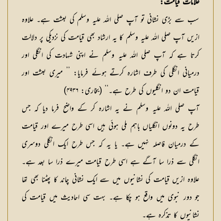
علامات قیامت:
سب سے بڑی نشانی تو آپ صلی اللہ علیہ وسلم کی بعثت ہے۔ علاوہ
ازیں آپ صلی اللہ علیہ وسلم کا یہ ارشاد بھی قیامت کی نزدیکی پر دلالت
کرتا ہے کہ آپ صلی اللہ علیہ وسلم نے اپنی شہادت کی انگلی اور
درمیانی انگلی کی طرف اشارہ کرتے ہوئے فرمایا: ’’ میری بعثت اور
قیامت ان دو انگلیوں کی طرح ہے۔‘‘ (بخاری: ۴۹۳۶)
آپ صلی اللہ علیہ وسلم نے یہ اشارہ کر کے واضح فرما دیا کہ جس
طرح یہ دونوں انگلیاں باہم ملی ہوئی ہیں اسی طرح میرے اور قیامت
کے درمیان فاصلہ نہیں ہے۔ یا یہ کہ جس طرح ایک انگلی دوسری
انگلی سے ذرا سا آگے ہے اسی طرح قیامت میرے ذرا سا بعد ہے۔
علاوہ ازیں قیامت کی نشانیوں میں سے ایک نشانی چاند کا پھٹنا بھی تھا
جو دور نبوی میں واقع ہو چکا ہے۔ بہت سی احادیث میں قیامت کی
نشانیوں کا تذکرہ ہے۔