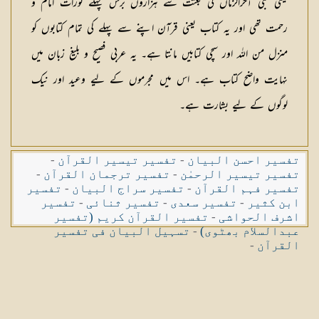
یعنی نبی آخرالزماں کی بعثت سے ہزاروں برس پہلے تورات امام و
رحمت تھی اور یہ کتاب یعنی قرآن اپنے سے پہلے کی تمام کتابوں کو
منزل من اللہ اور سچی کتابیں مانتا ہے۔ یہ عربی فصیح و بلیغ زبان میں
نہایت واضح کتاب ہے۔ اس میں مجرموں کے لیے وعید اور نیک
لوگوں کے لیے بشارت ہے۔
تفسیر احسن البیان
-
تفسیر تیسیر القرآن
-
تفسیر تیسیر الرحمٰن
-
تفسیر ترجمان القرآن
-
تفسیر فہم القرآن
-
تفسیر سراج البیان
-
تفسیر
ابن کثیر
-
تفسیر سعدی
-
تفسیر ثنائی
-
تفسیر
اشرف الحواشی
-
تفسیر القرآن کریم (تفسیر
عبدالسلام بھٹوی)
-
تسہیل البیان فی تفسیر
القرآن
-