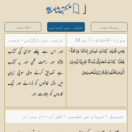
پچھلا صفحہ
مکتبہ میں کھولیں
اگلا صفحہ
سورة الأحقاف - آیت 12
ترجمہ جوناگڑھی - محمد
اور اس سے پہلے موسیٰ کی کتاب
وَمِن قَبْلِهِ كِتَابُ مُوسَىٰ إِمَامًا وَرَحْمَةً ۚ
جونا گڑھی
پیشوا اور رحمت تھی اور یہ کتاب
وَهَٰذَا كِتَابٌ مُّصَدِّقٌ لِّسَانًا عَرَبِيًّا لِّيُنذِرَ
ہے تصدیق کرنے والی عربی زبان
الَّذِينَ ظَلَمُوا وَبُشْرَىٰ
لِلْمُحْسِنِينَ
میں تاکہ ظالموں کو ڈرائے اور نیک
کاروں کو بشارت ہو۔
تسہیل البیان فی تفسیر القرآن - ام عمران
شکیلہ بنت میاں فضل حسین