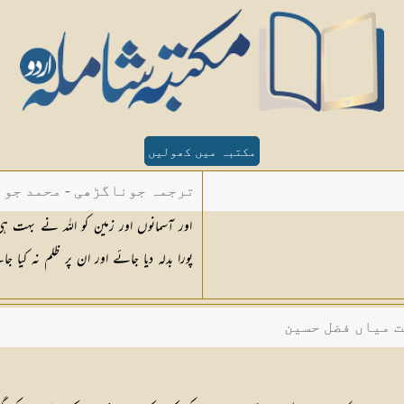
مکتبہ میں کھولیں
ترجمہ جوناگڑھی - محمد جون
اور آسمانوں اور زمین کو اللہ نے بہت ہ
پورا بدلہ دیا جائے اور ان پر ظلم نہ کیا ج
ت میاں فضل حسین