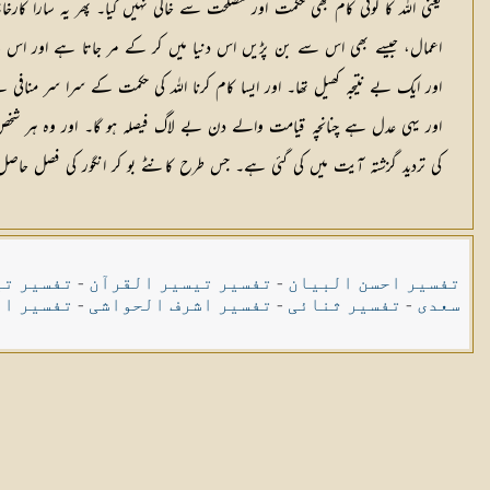
یعنی اللہ کا کوئی کام بھی حکمت اور مصلحت سے خالی نہیں کیا۔ پھر یہ سارا ک
اعمال، جیسے بھی اس سے بن پڑیں اس دنیا میں کر کے مر جاتا ہے اور اس سے کچ
اور ایک بے نتیجہ کھیل تھا۔ اور ایسا کام کرنا اللہ کی حکمت کے سرا سر منافی
اور یہی عدل ہے چنانچہ قیامت والے دن بے لاگ فیصلہ ہو گا۔ اور وہ ہر شخ
کی تردید گزشتہ آیت میں کی گئی ہے۔ جس طرح کانٹے بو کر انگور کی فصل حاصل
تفسیر احسن البیان
-
تفسیر تیسیر القرآن
-
تفسیر تی
سعدی
-
تفسیر ثنائی
-
تفسیر اشرف الحواشی
-
تفسیر ال