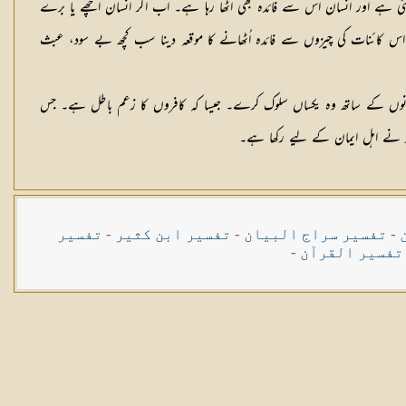
 گئی ہے اور انسان اس سے فائدہ بھی اٹھا رہا ہے۔ اب اگر انسان اچھے یا برے
ر اس کائنات کی چیزوں سے فائدہ اُٹھانے کا موقعہ دینا سب کچھ بے سود، عبث
 دونوں کے ساتھ وہ یکساں سلوک کرے۔ جیسا کہ کافروں کا زعم باطل ہے۔ جس
لہ نے اہل ایمان کے لیے رکھا ہے۔
-
تفسیر سراج البیان
-
تفسیر ابن کثیر
-
تفسیر
تفسیر القرآن
-