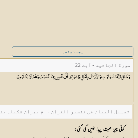
پچھلا صفحہ
سورة الجاثية - آیت 22
وَخَلَقَ اللَّهُ السَّمَاوَاتِ وَالْأَرْضَ بِالْحَقِّ وَلِتُجْزَىٰ كُلُّ نَفْسٍ بِمَا كَسَبَتْ وَهُمْ لَا
يُظْلَمُونَ
تسہیل البیان فی تفسیر القرآن - ام عمران شکیلہ بن
کوئی چیز عبث پیدا نہیں کی گئی: