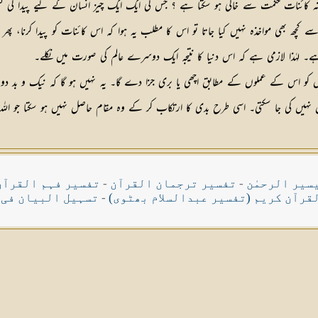
ارخانہ کائنات حکمت سے خالی ہو سکتا ہے ؟ جس کی ایک ایک چیز انسان کے لیے پیدا کی
ھ بھی مواخذہ نہیں کیا جاتا تو اس کا مطلب یہ ہوا کہ اس کائنات کو پیدا کرنا، پھ
 ہے۔ لہٰذا لازمی ہے کہ اس دنیا کا نتیجہ ایک دوسرے عالم کی صورت میں نکلے۔
ص کو اس کے عملوں کے مطابق اچھی یا بری جزا دے گا۔ یہ نہیں ہو گا کہ نیک و بد
 نہیں کی جا سکتی۔ اسی طرح بدی کا ارتکاب کر کے وہ مقام حاصل نہیں ہو سکتا جو ال
سیر الرحمٰن
-
تفسیر ترجمان القرآن
-
تفسیر فہم القرآن
قرآن کریم (تفسیر عبدالسلام بھٹوی)
-
تسہیل البیان فی 