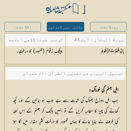
پچھلا صفحہ
مکتبہ میں کھولیں
اگلا صفحہ
سورة الدخان - آیت 43
ترجمہ جوناگڑھی - محمد
بیشک زقوم (تھوہر) کا درخت۔
إِنَّ شَجَرَتَ
الزَّقُّومِ
جونا گڑھی
تسہیل البیان فی تفسیر القرآن - ام عمران
شکیلہ بنت میاں فضل حسین
اہل جہنم کی خوراک:
جب اہل دوزخ بھوک کی شدت سے بے تاب ہو جائیں گے اور کچھ
کھانے کی چیز کا مطالبہ کریں گے تو انہیں ہانک کر جہنم کے اس خطہ
کی طرف لے جایا جائے گا جہاں تھوہر کا درخت کثیر مقدار میں اُگا ہوا