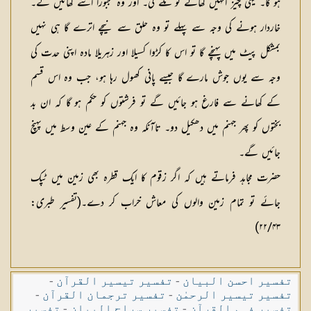
ہو گا۔ یہی چیز انہیں کھانے کو ملے گی۔ اور وہ مجبوراً اسے کھائیں گے۔
خاردار ہونے کی وجہ سے پہلے تو وہ حلق سے نیچے اترے گا ہی نہیں
بمشکل پیٹ میں پہنچے گا تو اس کا کڑوا کسیلا اور زہریلا مادہ اپنی حدت کی
وجہ سے یوں جوش مارے گا جیسے پانی کھول رہا ہو، جب وہ اس قسم
کے کھانے سے فارغ ہو جائیں گے تو فرشتوں کو حکم ہو گا کہ ان بد
بختوں کو پھر جہنم میں دھکیل دو۔ تاآنکہ وہ جہنم کے عین وسط میں پہنچ
جائیں گے۔
حضرت مجاہد فرماتے ہیں کہ اگر زقوم کا ایک قطرہ بھی زمین میں ٹپک
جائے تو تمام زمین والوں کی معاش خراب کر دے۔(تفسیر طبری:
۲۲/۴۳)
تفسیر احسن البیان
-
تفسیر تیسیر القرآن
-
تفسیر تیسیر الرحمٰن
-
تفسیر ترجمان القرآن
-
تفسیر فہم القرآن
-
تفسیر سراج البیان
-
تفسیر