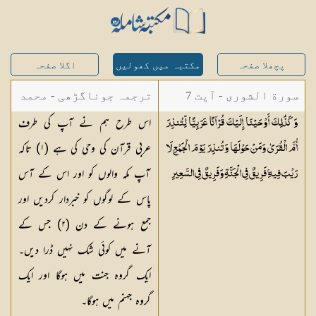
پچھلا صفحہ
مکتبہ میں کھولیں
اگلا صفحہ
سورة الشورى - آیت 7
ترجمہ جوناگڑھی - محمد
اس طرح ہم نے آپ کی طرف
وَكَذَٰلِكَ أَوْحَيْنَا إِلَيْكَ قُرْآنًا عَرَبِيًّا لِّتُنذِرَ
جونا گڑھی
عربی قرآن کی وحی کی ہے (
١
) تاکہ
أُمَّ الْقُرَىٰ وَمَنْ حَوْلَهَا وَتُنذِرَ يَوْمَ الْجَمْعِ لَا
آپ مکہ والوں کو اور اس کے آس
رَيْبَ فِيهِ ۚ فَرِيقٌ فِي الْجَنَّةِ وَفَرِيقٌ فِي
السَّعِيرِ
پاس کے لوگوں کو خبردار کردیں اور
جمع ہونے کے دن (
٢
) جس کے
آنے میں کوئی شک نہیں ڈرا دیں۔
ایک گروہ جنت میں ہوگا اور ایک
گروہ جہنم میں ہوگا۔