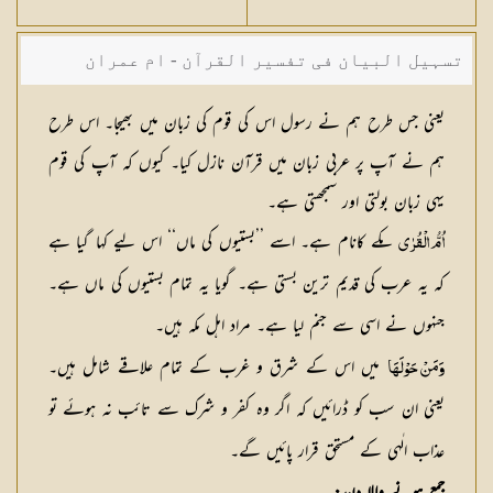
تسہیل البیان فی تفسیر القرآن - ام عمران
شکیلہ بنت میاں فضل حسین
یعنی جس طرح ہم نے رسول اس کی قوم کی زبان میں بھیجا۔ اس طرح
ہم نے آپ پر عربی زبان میں قرآن نازل کیا۔ کیوں کہ آپ کی قوم
یہی زبان بولتی اور سمجھتی ہے۔
مکے کانام ہے۔ اسے ’’بستیوں کی ماں‘‘ اس لیے کہا گیا ہے
اُمُّ الْقُرٰی
کہ یہ عرب کی قدیم ترین بستی ہے۔ گویا یہ تمام بستیوں کی ماں ہے۔
جنہوں نے اسی سے جنم لیا ہے۔ مراد اہل مکہ ہیں۔
میں اس کے شرق و غرب کے تمام علاقے شامل ہیں۔
وَمَنْ حَوْلَھَا
یعنی ان سب کو ڈرائیں کہ اگر وہ کفر و شرک سے تائب نہ ہوئے تو
عذاب الٰہی کے مستحق قرار پائیں گے۔