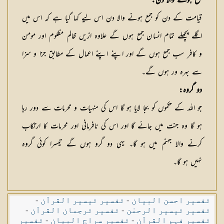
جمع ہونے والا دن:
قیامت کے دن کو جمع ہونے والا دن اس لیے کہا گیا ہے کہ اس میں
اگلے پچھلے تمام انسان جمع ہوں گے علاوہ ازیں ظالم مظلوم اور مومن
و کافر سب جمع ہوں گے اور اپنے اپنے اعمال کے مطابق جزا و سزا
سے بہرہ ور ہوں گے۔
دو گروہ:
جو اللہ کے حکموں کو بجا لایا ہو گا اس کی منہیات و محرمات سے دور رہا
ہو گا وہ جنت میں جائے گا اور اس کی نافرمانی اور محرمات کا ارتکاب
کرنے والا جہنم میں ہو گا۔ یہی دو گرو ہوں گے تیسرا کوئی گروہ
نہیں ہو گا۔
تفسیر احسن البیان
-
تفسیر تیسیر القرآن
-
تفسیر تیسیر الرحمٰن
-
تفسیر ترجمان القرآن
-
تفسیر فہم القرآن
-
تفسیر سراج البیان
-
تفسیر