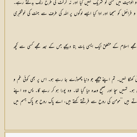
بیت و الوہیت میں کسی کو شریک نہیں کیا اور نہ گرگٹ کی طرح رنگ بدلتے رہے۔
رائض کو سمجھا اور ادا کیا ایسے لوگوں پر اللہ کی طرف سے جنت کی خوشخبری
 مجھے اسلام کے متعلق ایک ایسی بات بتا دیجیے جس کے بعد مجھے کسی سے کچھ
ا نہیں۔ تم اپنے پیچھے جو دنیا چھوڑے جا رہے ہو۔ اس پر بھی کوئی غم و
ہیں سچا اور صحیح وعدہ دیا گیا تھا۔ وہ پورا ہو کر رہے گا۔ پس وہ اپنے
ماتے ہیں ’’مومن کی روح سے فرشتے کہتے ہیں، اے پاک روح جو پاک جسم میں