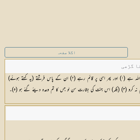
اگلا صفحہ
ا گڑھی
اللہ ہے (
١
) اور پھر اسی پر قائم رہے (
٢
) ان کے پاس فرشتے (یہ کہتے ہوئے)
 نہ کرو (
٣
) (بلکہ) اس جنت کی بشارت سن لو جس کا تم وعدہ دیئے گئے ہو (
٥
)۔