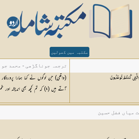
مکتبہ میں کھولیں
ترجمہ جوناگڑھی - محمد جون
(واقعی) جن لوگوں نے کہا ہمارا پروردگار 
َةِ الَّتِي كُنتُمْ
تُوعَدُونَ
آتے ہیں (
٤
) کہ تم کچھ بھی اندیشہ اور غم
ت میاں فضل حسین