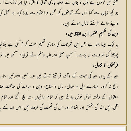
یعنی جن لوگوں نے دل و جان سے توحید باری تعالیٰ کا اقرار کیا پھر تازیست ا
جو کچھ زبان سے کہا اس کے تقاضوں کو عمل و اعتقاد سے پورا کیا، جو عمل کی
دینے والے فرشتے نازل ہوتے ہیں۔
دین کی تفہیم مختصر ترین الفاظ میں:
یہ ایک ایسا جملہ ہے جس میں شریعت کی ساری تعلیم سمٹ کر آ گئی ہے چنانچہ 
پوچھنے کی ضرورت نہ پڑے۔‘‘ آپ صلی اللہ علیہ وسلم نے فرمایا: ’’ کہو میں اللہ پر
فرشتوں کا نزول:
ان کے پاس ان کی موت کے وقت فرشتے آتے ہیں اور انہیں بشارتیں سناتے ہی
رنج نہ کرو۔ تمہارے اہل و عیال، مال و متاع، دین و دیانت کی حفاظت ہمار
انتقال کے وقت خوش خوش جاتے ہیں کہ تمام برائیوں سے بچ گئے اور تمام بھ
تھی، چل اللہ کی بخشش اور انعام اور اس کی نعمت کی طرف چل، اس اللہ کے پاس جو