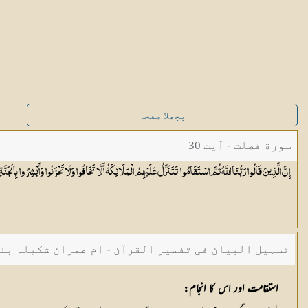
پچھلا صفحہ
سورة فصلت - آیت 30
إِنَّ الَّذِينَ قَالُوا رَبُّنَا اللَّهُ ثُمَّ اسْتَقَامُوا تَتَنَزَّلُ عَلَيْهِمُ الْمَلَائِكَةُ أَلَّا تَخَافُوا وَلَا تَحْزَنُوا وَأَبْشِرُوا بِالْجَنّ
تسہیل البیان فی تفسیر القرآن - ام عمران شکیلہ بن
استقامت اور اس کا انجام: