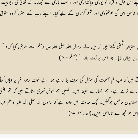
پنے اس قول و قرار کو پوری دیانتداری اور راست بازی سے نبھایا۔ اللہ تعالیٰ کی ربو
ا خالص اس کی خوشنودی اور شکر گزاری کے لیے کیا۔ اپنے رب کے مقرر کردہ حقوق و ف
سفیان ثقفی کہتے ہیں کہ میں نے رسول اللہ صلی اللہ علیہ وسلم سے عرض کیا کہ: ’’
 ایمان لایا۔ پھر اس پر ڈٹ جاؤ۔‘‘ (مسلم: ۳۸)
ں کہ اب تم آخرت کی منزل کی طرف جا رہے ہو۔ بے خوف رہو، تم پر وہاں کوئی کھٹک
ے ذمے ہے، ہم تمہارے خلیفہ ہیں۔ تمہیں ہم خوش خبری سناتے ہیں کہ تم جنتی ہو۔ تم
لائیاں حاصل ہوگئیں۔ ایک حدیث میں وارد ہے کہ رسول اللہ صلی اللہ علیہ وسلم فر
 تجھ سے ناراض نہیں۔(احمد: ۴/ ۲۸۷)