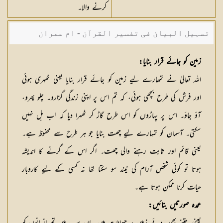
کرنے والا۔
تسہیل البیان فی تفسیر القرآن - ام عمران
شکیلہ بنت میاں فضل حسین
زمین کو جائے قرار بنایا:
اللہ تعالیٰ نے تمھارے لیے زمین کو جائے قرار بنایا یعنی ٹھہری ہوئی
اور فرش کی طرح بچھی ہوئی، کہ تم اس پر اپنی زندگی گزارو۔ چلو پھرو،
آؤ جاؤ۔ اس پر پہاڑوں کو اس طرح گاڑ کر ٹھہرا دیا کہ اب ہل نہیں
سکتی۔ آسمان کو تمہارے لیے چھت بنایا جو ہر طرح سے محفوظ ہے۔
یعنی قائم اور ثابت رہنے والی چھت۔ اگر اس کے گرنے کا اندیشہ
ہوتا تو کوئی شخص آرام کی نیند سو سکتا تھا نہ کسی کے لیے کاروبار
حیات کرنا ممکن ہوتا ہے۔
عمدہ صورتیں بنائیں: