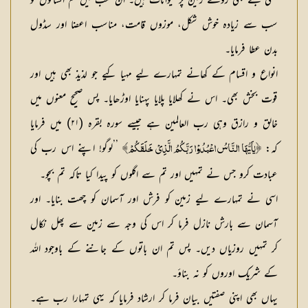
یعنی جتنے بھی روئے زمین پر حیوانات ہیں۔ ان سب میں تم انسانوں کو
سب سے زیادہ خوش شکل، موزوں قامت، مناسب اعضا اور سڈول
بدن عطا فرمایا۔
انواع و اقسام کے کھانے تمہارے لیے مہیا کیے جو لذیذ بھی ہیں اور
قوت بخش بھی۔ اس نے کھلایا پلایا پہنایا اوڑھایا۔ پس صحیح معنوں میں
خالق و رازق وہی رب العالمین ہے جیسے سورہ بقرہ (۲۱) میں فرمایا
کہ:
’’لوگو! اپنے اس رب کی
﴿يٰاَيُّهَا النَّاسُ اعْبُدُوْا رَبَّكُمُ الَّذِيْ خَلَقَكُمْ﴾
عبادت کرو جس نے تمہیں اور تم سے اگلوں کو پیدا کیا تاکہ تم بچو۔
اسی نے تمہارے لیے زمین کو فرش اور آسمان کو چھت بنایا۔ اور
آسمان سے بارش نازل فرما کر اس کی وجہ سے زمین سے پھل نکال
کر تمہیں روزیاں دیں۔ پس تم ان باتوں کے جاننے کے باوجود اللہ
کے شریک اوروں کو نہ بناؤ۔
یہاں بھی اپنی صفتیں بیان فرما کر ارشاد فرمایا کہ یہی تمہارا رب ہے۔