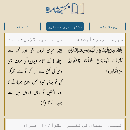
پچھلا صفحہ
مکتبہ میں کھولیں
اگلا صفحہ
سورة الزمر - آیت 65
ترجمہ جوناگڑھی - محمد
یقیناً تیری طرف بھی اور تجھ سے
وَلَقَدْ أُوحِيَ إِلَيْكَ وَإِلَى الَّذِينَ مِن قَبْلِكَ لَئِنْ
جونا گڑھی
پہلے (کے تمام نبیوں) کی طرف بھی
أَشْرَكْتَ لَيَحْبَطَنَّ عَمَلُكَ وَلَتَكُونَنَّ
وحی کی گئی ہے کہ اگر تو نے شرک
مِنَ
الْخَاسِرِينَ
کیا تو بلاشبہ تیرا عمل ضائع ہوجائے گا
اور بالیقین تو زیاں کاروں میں سے
ہوجائے گا (
١
)
تسہیل البیان فی تفسیر القرآن - ام عمران