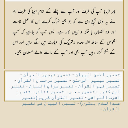
شکیلہ بنت میاں فضل حسین
پھر فرمایا آپ کی طرف اور آپ سے پہلے کے تمام انبیا کی طرف ہم
نے یہ وحی بھیج دی ہے کہ جو بھی شرک کرے اس کا عمل غارت
اور وہ نقصان یا فتنہ و زیاں کار ہے۔ پس آپ کو چاہیے کہ آپ
خلوص کے ساتھ اللہ وحدہ لاشریک کی عبادت میں لگے رہیں اور اس
کے شکر گزار رہیں آپ بھی اور آپ کے ماننے والے مسلمان بھی۔
تفسیر احسن البیان
-
تفسیر تیسیر القرآن
-
تفسیر تیسیر الرحمٰن
-
تفسیر ترجمان القرآن
-
تفسیر فہم القرآن
-
تفسیر سراج البیان
-
تفسیر
ابن کثیر
-
تفسیر سعدی
-
تفسیر ثنائی
-
تفسیر
اشرف الحواشی
-
تفسیر القرآن کریم (تفسیر
عبدالسلام بھٹوی)
-
تسہیل البیان فی تفسیر
القرآن
-