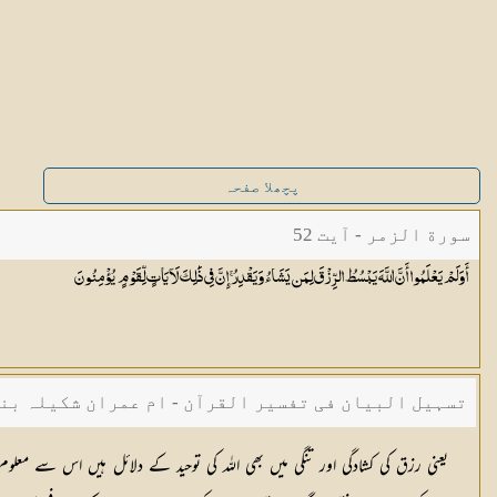
پچھلا صفحہ
سورة الزمر - آیت 52
أَوَلَمْ يَعْلَمُوا أَنَّ اللَّهَ يَبْسُطُ الرِّزْقَ لِمَن يَشَاءُ وَيَقْدِرُ ۚ إِنَّ فِي ذَٰلِكَ لَآيَاتٍ لِّقَوْمٍ
يُؤْمِنُونَ
تسہیل البیان فی تفسیر القرآن - ام عمران شکیلہ بن
یعنی رزق کی کشادگی اور تنگی میں بھی اللہ کی توحید کے دلائل ہیں اس سے مع