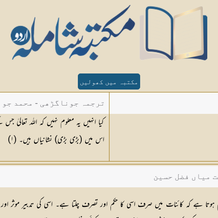
مکتبہ میں کھولیں
ترجمہ جوناگڑھی - محمد جون
کیا انہیں یہ معلوم نہیں کہ اللہ تعالیٰ
اس میں (بڑی بڑی) نشانیاں ہیں۔ (
١
)
ت میاں فضل حسین
لوم ہوتا ہے کہ کائنات میں صرف اسی کا حکم اور تصرف چلتا ہے۔ اسی کی تدبیر موثر ا