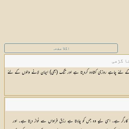
اگلا صفحہ
ا گڑھی
 جس کے لئے چاہے روزی کشادہ کردیتا ہے اور تنگ (بھی) ایمان لانے والوں کے لئے
ور کارگر ہے۔ اسی لیے وہ جس کو چاہتا ہے رزق فراواں سے نواز دیتا ہے۔ اور