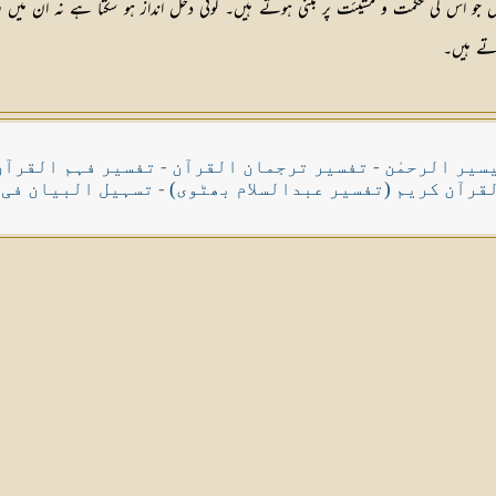
ں جو اس کی حکمت و مشیئت پر مبنی ہوتے ہیں۔ کوئی دخل انداز ہو سکتا ہے نہ ان میں 
رتے ہیں۔
سیر الرحمٰن
-
تفسیر ترجمان القرآن
-
تفسیر فہم القرآن
قرآن کریم (تفسیر عبدالسلام بھٹوی)
-
تسہیل البیان فی 