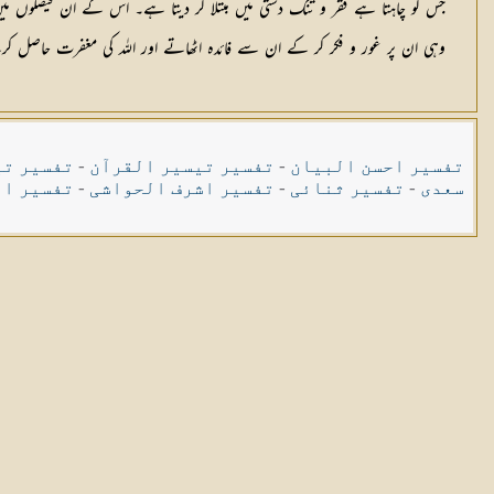
جس کو چاہتا ہے فقر و تنگ دستی میں مبتلا کر دیتا ہے۔ اس کے ان فیصلوں می
وہی ان پر غور و فکر کر کے ان سے فائدہ اٹھاتے اور اللہ کی مغفرت حاصل ک
تفسیر احسن البیان
-
تفسیر تیسیر القرآن
-
تفسیر تی
سعدی
-
تفسیر ثنائی
-
تفسیر اشرف الحواشی
-
تفسیر ال